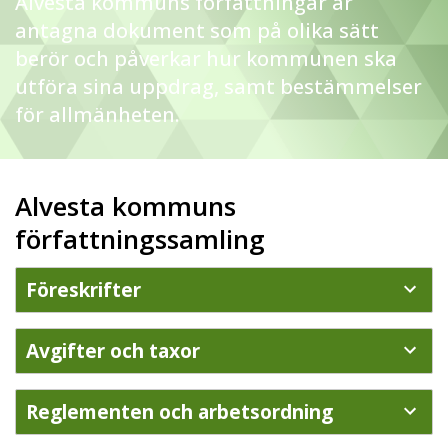
Alvesta kommuns författningar är
antagna dokument som på olika sätt
berör och påverkar hur kommunen ska
utföra sina uppdrag, samt bestämmelser
för allmänheten.
Alvesta kommuns
författningssamling
Föreskrifter
Avgifter och taxor
Reglementen och arbetsordning