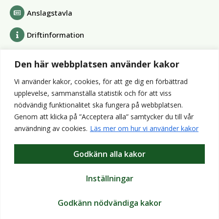
Anslagstavla
Driftinformation
Bolag och förbund
Den här webbplatsen använder kakor
Alvesta Renhållnings AB
Vi använder kakor, cookies, för att ge dig en förbättrad
Alvesta Energi AB
upplevelse, sammanställa statistik och för att viss
AllboHus Bostad AB
nödvändig funktionalitet ska fungera på webbplatsen.
Huseby bruk AB
Genom att klicka på ”Acceptera alla” samtycker du till vår
Värends räddningstjänst
användning av cookies.
Läs mer om hur vi använder kakor
Wexnet AB
Godkänn alla kakor
Webbplatser
Bibliotek
Inställningar
VisitAlvesta
Godkänn nödvändiga kakor