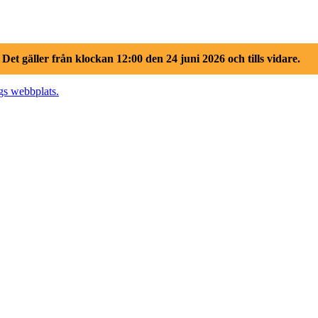
.
Det gäller från klockan 12:00 den 24 juni 2026 och tills vidare.
gs webbplats.