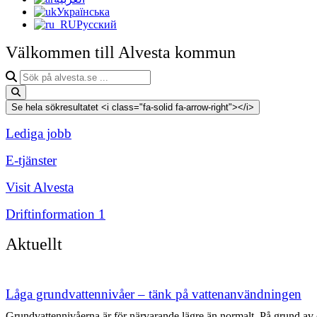
Українська
Русский
Välkommen till Alvesta kommun
Sök
på
alvesta.se
Se hela sökresultatet <i class="fa-solid fa-arrow-right"></i>
Lediga jobb
E-tjänster
Visit Alvesta
Driftinformation
1
Aktuellt
Låga grundvattennivåer – tänk på vattenanvändningen
Grundvattennivåerna är för närvarande lägre än normalt. På grund av de