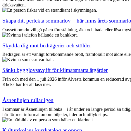
dricksvatten.
Skapa ditt perfekta sommarlov – här finns årets sommar
Oavsett om du vill gå på en föreställning, åka och bada eller lösa mys
Skydda dig mot bedrägerier och stölder
Bedrägeri är ett vanligt förekommande brott, framförallt mot äldre ell
Sänkt bygglovsavgift för klimatsmarta åtgärder
Från och med den 1 juli 2026 inför Alvesta kommun en reducerad avgi
Klicka här för att läsa mer.
Åsnenlinjen rullar igen
I sommar är Åsnenlinjen tillbaka – i år under en längre period än tidi
här för mer information om biljetter, tider och utflyktstips.
Kulturskolans kurskatalog är öppen