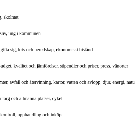
g, skolmat
uftsliv, ung i kommunen
, gifta sig, kris och beredskap, ekonomiskt bistånd
et, kvalitet och jämförelser, stipendier och priser, press, vänorter
er, avfall och återvinning, kartor, vatten och avlopp, djur, energi, nat
r torg och allmänna platser, cykel
h kontroll, upphandling och inköp