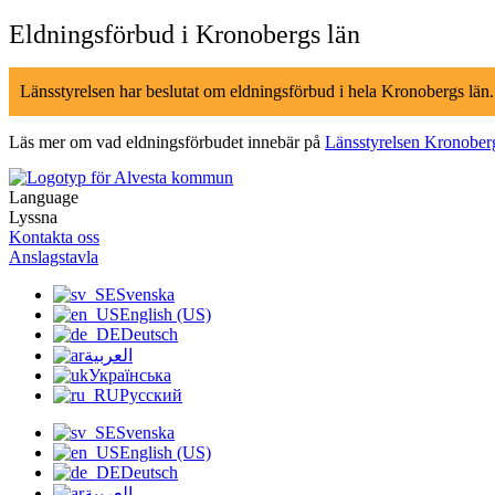
Hoppa
Eldningsförbud i Kronobergs län
till
innehåll
Länsstyrelsen har beslutat om eldningsförbud i hela Kronobergs län
Läs mer om vad eldningsförbudet innebär på
Länsstyrelsen Kronober
Language
Lyssna
Kontakta oss
Anslagstavla
Svenska
English (US)
Deutsch
العربية
Українська
Русский
Svenska
English (US)
Deutsch
العربية