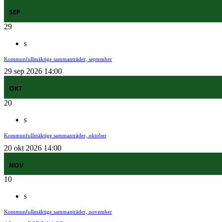
SEP
29
s
Kommunfullmäktige sammanträder, september
29 sep 2026 14:00
OKT
20
s
Kommunfullmäktige sammanträder, oktober
20 okt 2026 14:00
NOV
10
s
Kommunfullmäktige sammanträder, november