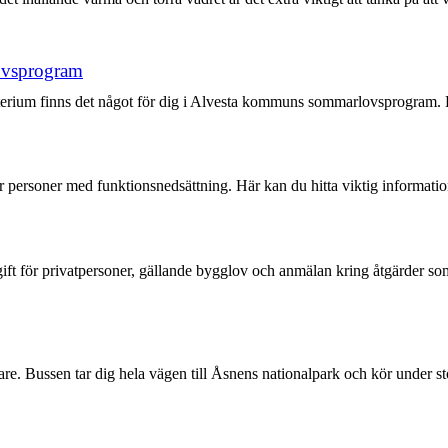
lovsprogram
terium finns det något för dig i Alvesta kommuns sommarlovsprogram. Här
er personer med funktionsnedsättning. Här kan du hitta viktig informatio
ft för privatpersoner, gällande bygglov och anmälan kring åtgärder som
gare. Bussen tar dig hela vägen till Åsnens nationalpark och kör under s