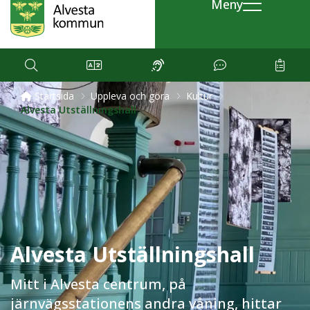
Meny
Startsida
Uppleva och göra
Kultur
Alvesta Utställningshall
Alvesta Utställningshall
Mitt i Alvesta centrum, på
järnvägsstationens andra våning, hittar