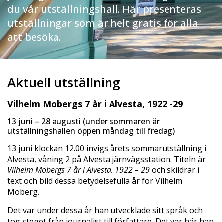
du vår utställningshall. Här presenteras
utställningar som är helt gratis för alla
att besöka.
Aktuell utställning
Vilhelm Mobergs 7 år i Alvesta, 1922 -29
13 juni – 28 augusti (under sommaren är
utställningshallen öppen måndag till fredag)
13 juni klockan 12.00 invigs årets sommarutställning i
Alvesta, våning 2 på Alvesta järnvägsstation. Titeln är
Vilhelm Mobergs 7 år i Alvesta, 1922 – 29
och skildrar i
text och bild dessa betydelsefulla år för Vilhelm
Moberg.
Det var under dessa år han utvecklade sitt språk och
tog steget från journalist till författare. Det var här han