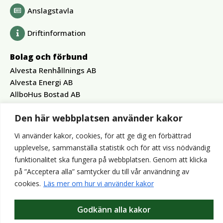
Anslagstavla
Driftinformation
Bolag och förbund
Alvesta Renhållnings AB
Alvesta Energi AB
AllboHus Bostad AB
Huseby bruk AB
Den här webbplatsen använder kakor
Värends räddningstjänst
Wexnet AB
Vi använder kakor, cookies, för att ge dig en förbättrad
upplevelse, sammanställa statistik och för att viss nödvändig
Webbplatser
funktionalitet ska fungera på webbplatsen. Genom att klicka
Bibliotek
på ”Acceptera alla” samtycker du till vår användning av
VisitAlvesta
cookies.
Läs mer om hur vi använder kakor
Godkänn alla kakor