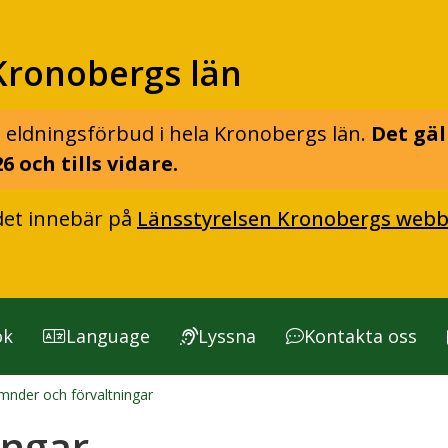
Kronobergs län
 eldningsförbud i hela Kronobergs län.
Det gäl
6 och tills vidare.
det innebär på
Länsstyrelsen Kronobergs webb
ök
Language
Lyssna
Kontakta oss
nder och förvaltningar
ingar