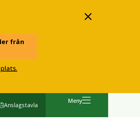
ler från
plats.
Meny
Anslagstavla