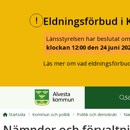
Eldningsförbud i 
Länsstyrelsen har beslutat om
klockan 12:00 den 24 juni 202
Läs mer om vad eldningsförbu
S
Startsida
Kommun och politik
Politik och demokrati
Näm
Nämnder och förvaltn