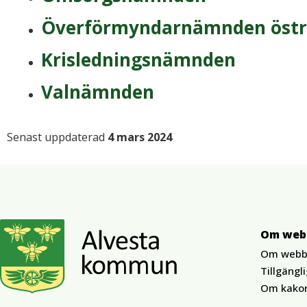
Överförmyndarnämnden östr
Krisledningsnämnden
Valnämnden
Senast uppdaterad
4 mars 2024
Om web
Om webb
Tillgängl
Om kako