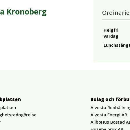
a Kronoberg
Ordinarie
Helgfri
vardag
Lunchstäng
bplatsen
Bolag och förb
platsen
Alvesta Renhållnin
ighetsredogörelse
Alvesta Energi AB
r
AllboHus Bostad A
Huseby bruk AB