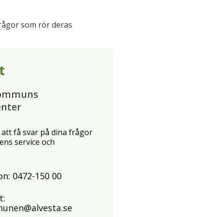
rågor som rör deras
t
kommuns
enter
 att få svar på dina frågor
s service och
on:
0472-150 00
t:
unen@alvesta.se