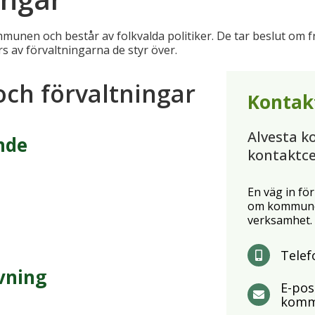
nen och består av folkvalda politiker. De tar beslut om f
s av förvaltningarna de styr över.
och förvaltningar
Kontak
Alvesta 
nde
kontaktc
En väg in för
om kommunen
verksamhet.
Telef
vning
E-pos
komm