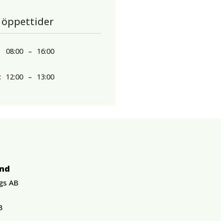
 öppettider
08:00
–
16:00
t
12:00
–
13:00
und
gs AB
B