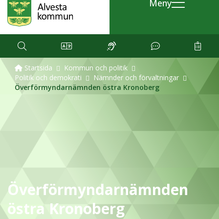
Meny
Startsida
Kommun och politik
Politik och demokrati
Nämnder och förvaltningar
Överförmyndarnämnden östra Kronoberg
Överförmyndarnämnden
östra Kronoberg