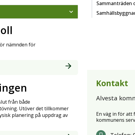
Sammanträden o
Samhällsbyggnad
oll
 för nämnden för
Kontakt
ingen
Alvesta kom
lut från både
vning. Utöver det tillkommer
En väg in för att
fysisk planering på uppdrag av
kommunens servi