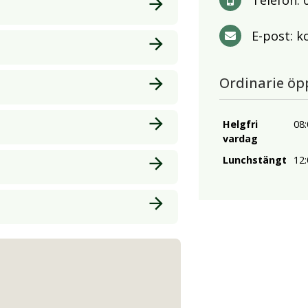
Telefon:
E-post:
k
Ordinarie öp
Helgfri
08:
vardag
Lunchstängt
12: