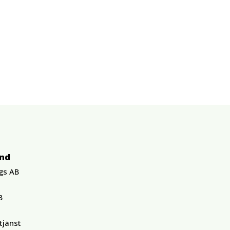
und
gs AB
B
tjänst