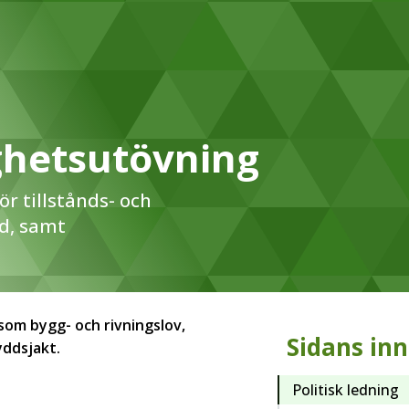
hetsutövning
 tillstånds- och
dd, samt
om bygg- och rivningslov,
Sidans inn
yddsjakt.
Politisk ledning