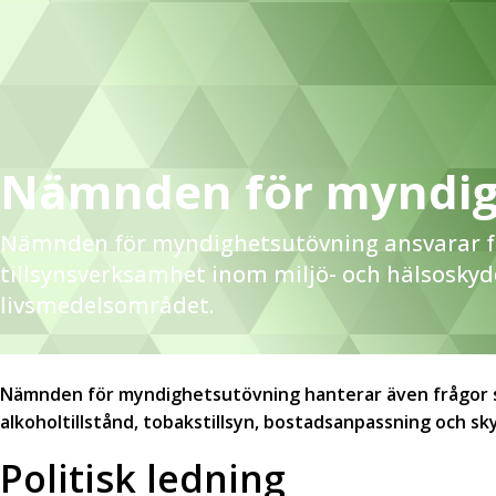
Nämnden för myndig
Nämnden för myndighetsutövning ansvarar för
tillsynsverksamhet inom miljö- och hälsosky
livsmedelsområdet.
Nämnden för myndighetsutövning hanterar även frågor s
alkoholtillstånd, tobakstillsyn, bostadsanpassning och sk
Politisk ledning