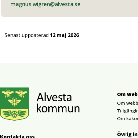
magnus.wigren@alvesta.se
Senast uppdaterad
12 maj 2026
Om web
Om webb
Tillgängl
Om kako
Övrig i
Kontakta oss