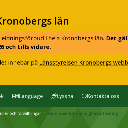
Kronobergs län
 eldningsförbud i hela Kronobergs län.
Det gäl
6 och tills vidare.
det innebär på
Länsstyrelsen Kronobergs webb
ök
Language
Lyssna
Kontakta oss
der och förvaltningar
Nämnden för myndighetsutövning