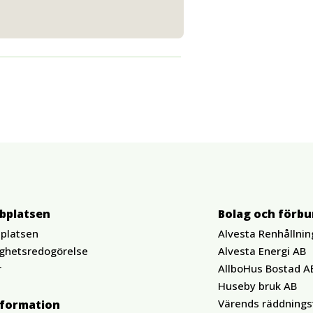
bplatsen
Bolag och förb
platsen
Alvesta Renhållnin
ighetsredogörelse
Alvesta Energi AB
r
AllboHus Bostad A
Huseby bruk AB
Värends räddnings
nformation