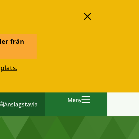
ler från
plats.
Meny
Anslagstavla