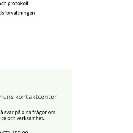
ch protokoll
sförvaltningen
muns kontaktcenter
 få svar på dina frågor om
ce och verksamhet.