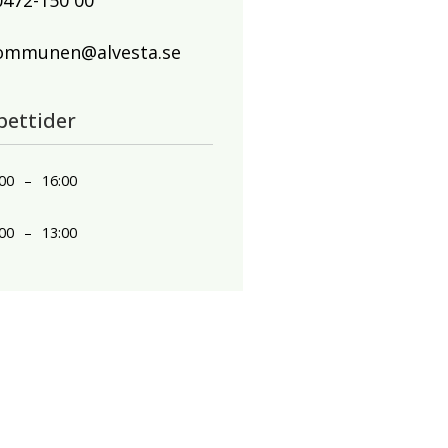
0472-150 00
ommunen@alvesta.se
pettider
00
–
16:00
00
–
13:00