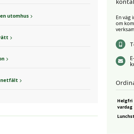
konta
ten utomhus
En väg i
om komm
verksam
vätt
T
E
on
k
netfält
Ordin
Helgfri
vardag
Lunchs