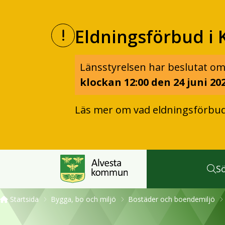
Eldningsförbud i 
Länsstyrelsen har beslutat om
klockan 12:00 den 24 juni 202
Läs mer om vad eldningsförbu
S
Startsida
Bygga, bo och miljö
Bostäder och boendemiljö