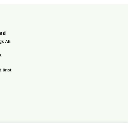
und
gs AB
B
tjänst