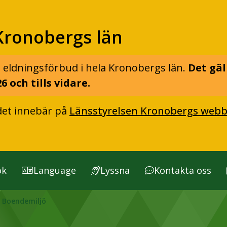
Kronobergs län
 eldningsförbud i hela Kronobergs län.
Det gäl
6 och tills vidare.
det innebär på
Länsstyrelsen Kronobergs webb
ök
Language
Lyssna
Kontakta oss
Boendemiljö