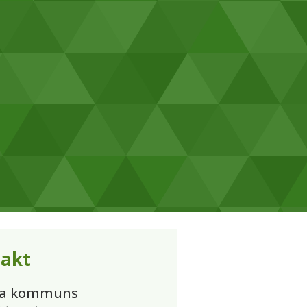
akt
ta kommuns