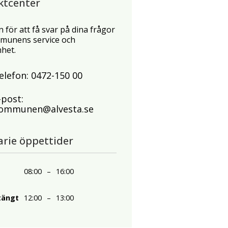
ktcenter
n för att få svar på dina frågor
unens service och
het.
elefon:
0472-150 00
-post:
ommunen@alvesta.se
arie öppettider
08:00
–
16:00
tängt
12:00
–
13:00