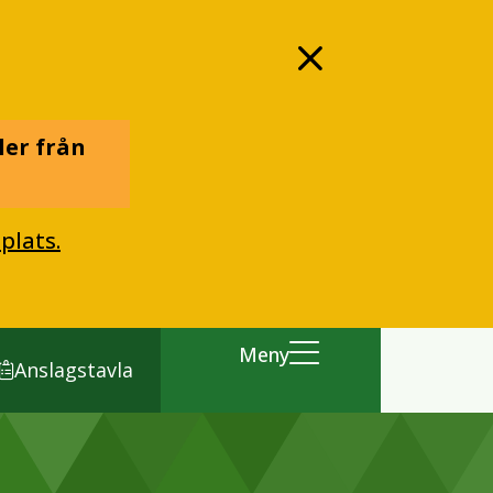
ler från
plats.
Meny
Anslagstavla