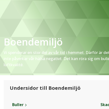
Boendemiljö
Vi spenderar en stor del av vår tid i hemmet. Därför är de
inte påverkar vår hälsa negativt. Det kan röra sig om buller
luftkvalité.
Undersidor till Boendemiljö
Buller
Ska