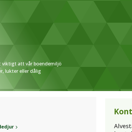
t viktigt att vår boendemiljö
, lukter eller dålig
Kont
Alves
dedjur