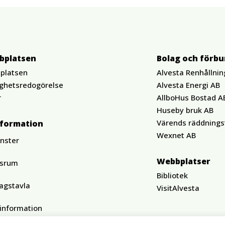
bplatsen
Bolag och förb
platsen
Alvesta Renhållnin
ighetsredogörelse
Alvesta Energi AB
r
AllboHus Bostad A
Huseby bruk AB
Värends räddnings
nformation
Wexnet AB
änster
Webbplatser
ssrum
Bibliotek
agstavla
VisitAlvesta
tinformation