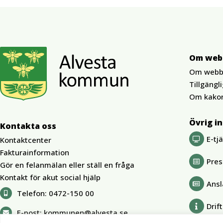
Om web
Om webb
Tillgängl
Om kako
Övrig i
Kontakta oss
E-tj
Kontaktcenter
Fakturainformation
Pre
Gör en felanmälan eller ställ en fråga
Kontakt för akut social hjälp
Ansl
Telefon:
0472-150 00
Drif
E-post:
kommunen@alvesta.se