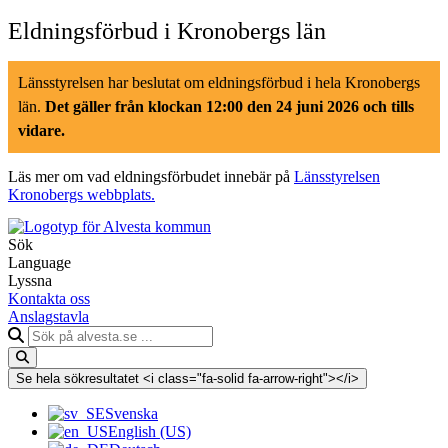
Hoppa
Eldningsförbud i Kronobergs län
till
innehåll
Länsstyrelsen har beslutat om eldningsförbud i hela Kronobergs
län.
Det gäller från klockan 12:00 den 24 juni 2026 och tills
vidare.
Läs mer om vad eldningsförbudet innebär på
Länsstyrelsen
Kronobergs webbplats.
Sök
Language
Lyssna
Kontakta oss
Anslagstavla
Sök
på
alvesta.se
Se hela sökresultatet <i class="fa-solid fa-arrow-right"></i>
Svenska
English (US)