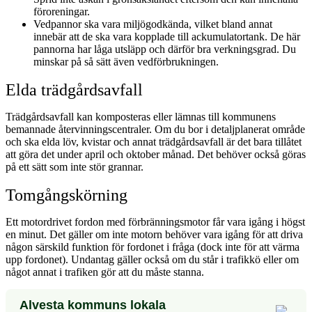
föroreningar.
Vedpannor ska vara miljögodkända, vilket bland annat
innebär att de ska vara kopplade till ackumulatortank. De här
pannorna har låga utsläpp och därför bra verkningsgrad. Du
minskar på så sätt även vedförbrukningen.
Elda trädgårdsavfall
Trädgårdsavfall kan komposteras eller lämnas till kommunens
bemannade återvinningscentraler. Om du bor i detaljplanerat område
och ska elda löv, kvistar och annat trädgårdsavfall är det bara tillåtet
att göra det under april och oktober månad. Det behöver också göras
på ett sätt som inte stör grannar.
Tomgångskörning
Ett motordrivet fordon med förbränningsmotor får vara igång i högst
en minut. Det gäller om inte motorn behöver vara igång för att driva
någon särskild funktion för fordonet i fråga (dock inte för att värma
upp fordonet). Undantag gäller också om du står i trafikkö eller om
något annat i trafiken gör att du måste stanna.
Alvesta kommuns lokala