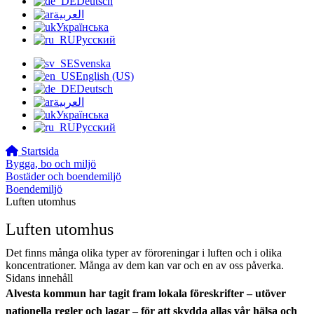
Deutsch
العربية
Українська
Русский
Svenska
English (US)
Deutsch
العربية
Українська
Русский
Startsida
Bygga, bo och miljö
Bostäder och boendemiljö
Boendemiljö
Luften utomhus
Luften utomhus
Det finns många olika typer av föroreningar i luften och i olika
koncentrationer. Många av dem kan var och en av oss påverka.
Sidans innehåll
Alvesta kommun har tagit fram lokala föreskrifter – utöver
nationella regler och lagar – för att skydda allas vår hälsa och