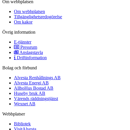
Om webbplatsen
Om webbplatsen
Tillgänglighetsredogörelse
Om kakor
Övrig information
E-tjänster
Pressrum
Anslagstavla
Driftinformation
Bolag och förbund
Alvesta Renhållnings AB
Alvesta Energi AB
AllboHus Bostad AB
Huseby bruk AB
Värends räddningstjänst
Wexnet AB
Webbplatser
Bibliotek
VisitAlvesta