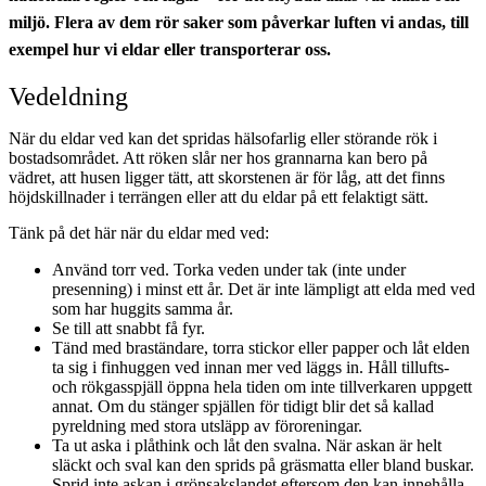
miljö. Flera av dem rör saker som påverkar luften vi andas, till
exempel hur vi eldar eller transporterar oss.
Vedeldning
När du eldar ved kan det spridas hälsofarlig eller störande rök i
bostadsområdet. Att röken slår ner hos grannarna kan bero på
vädret, att husen ligger tätt, att skorstenen är för låg, att det finns
höjdskillnader i terrängen eller att du eldar på ett felaktigt sätt.
Tänk på det här när du eldar med ved:
Använd torr ved. Torka veden under tak (inte under
presenning) i minst ett år. Det är inte lämpligt att elda med ved
som har huggits samma år.
Se till att snabbt få fyr.
Tänd med braständare, torra stickor eller papper och låt elden
ta sig i finhuggen ved innan mer ved läggs in. Håll tillufts-
och rökgasspjäll öppna hela tiden om inte tillverkaren uppgett
annat. Om du stänger spjällen för tidigt blir det så kallad
pyreldning med stora utsläpp av föroreningar.
Ta ut aska i plåthink och låt den svalna. När askan är helt
släckt och sval kan den sprids på gräsmatta eller bland buskar.
Sprid inte askan i grönsakslandet eftersom den kan innehålla