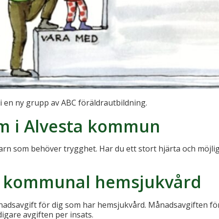
vi en ny grupp av ABC föräldrautbildning.
em i Alvesta kommun
barn som behöver trygghet. Har du ett stort hjärta och möjli
ör kommunal hemsjukvård
nadsavgift för dig som har hemsjukvård. Månadsavgiften fö
igare avgiften per insats.