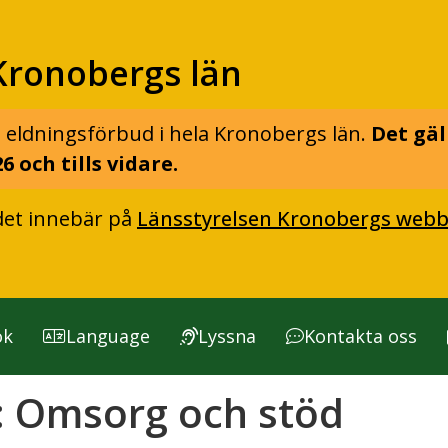
Kronobergs län
 eldningsförbud i hela Kronobergs län.
Det gäl
6 och tills vidare.
det innebär på
Länsstyrelsen Kronobergs webb
ök
Language
Lyssna
Kontakta oss
:
Omsorg och stöd