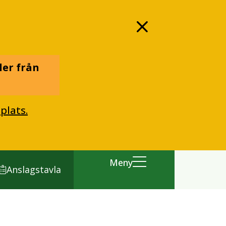
ler från
plats.
Meny
Anslagstavla