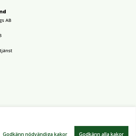
und
gs AB
B
tjänst
Godkänn nödvändiga kakor
Godkänn alla kakor