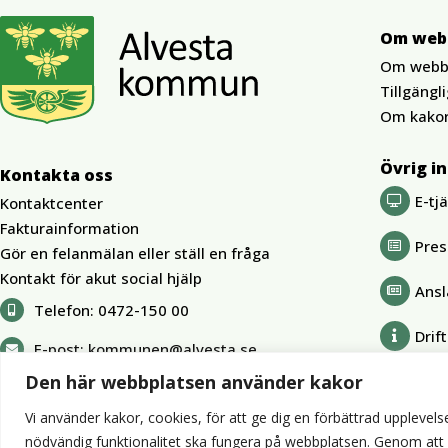
Om web
Om webb
Tillgängl
Om kako
Övrig i
Kontakta oss
E-tj
Kontaktcenter
Fakturainformation
Pre
Gör en felanmälan eller ställ en fråga
Kontakt för akut social hjälp
Ansl
Telefon:
0472-150 00
Drif
E-post:
kommunen@alvesta.se
Den här webbplatsen använder kakor
Vi använder kakor, cookies, för att ge dig en förbättrad upplevelse
nödvändig funktionalitet ska fungera på webbplatsen. Genom att kli