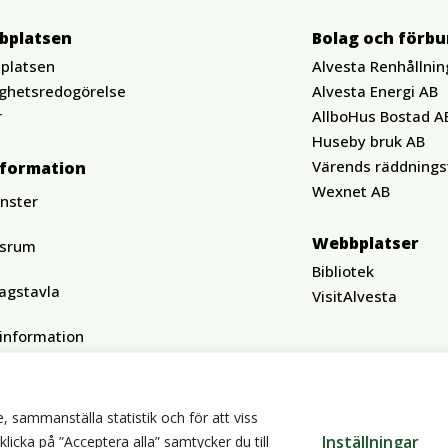
bplatsen
Bolag och förb
platsen
Alvesta Renhållnin
ighetsredogörelse
Alvesta Energi AB
r
AllboHus Bostad A
Huseby bruk AB
Värends räddnings
nformation
Wexnet AB
änster
Webbplatser
ssrum
Bibliotek
agstavla
VisitAlvesta
tinformation
, sammanställa statistik och för att viss
Inställningar
cka på ”Acceptera alla” samtycker du till