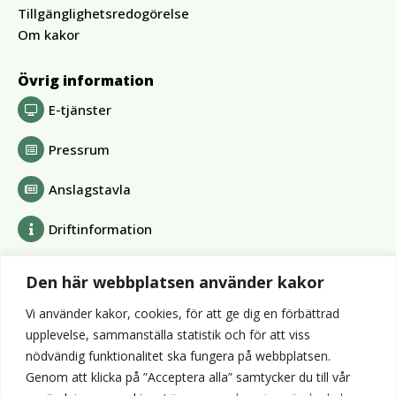
Tillgänglighetsredogörelse
Om kakor
Övrig information
E-tjänster
Pressrum
Anslagstavla
Driftinformation
Bolag och förbund
Den här webbplatsen använder kakor
Alvesta Renhållnings AB
Vi använder kakor, cookies, för att ge dig en förbättrad
Alvesta Energi AB
upplevelse, sammanställa statistik och för att viss
AllboHus Bostad AB
nödvändig funktionalitet ska fungera på webbplatsen.
Huseby bruk AB
Genom att klicka på ”Acceptera alla” samtycker du till vår
Värends räddningstjänst