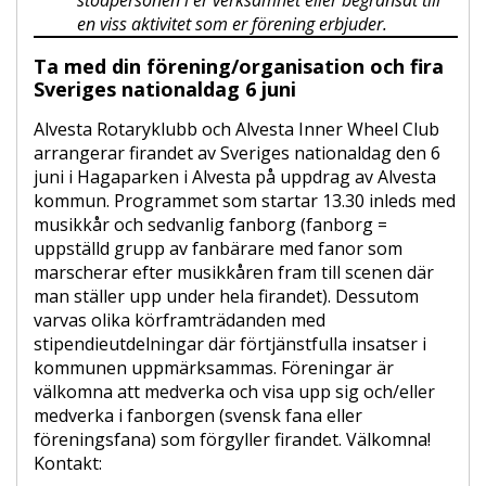
stödpersonen i er verksamhet eller begränsat till
en viss aktivitet som er förening erbjuder.
Ta med din förening/organisation och fira
Sveriges nationaldag 6 juni
Alvesta Rotaryklubb och Alvesta Inner Wheel Club
arrangerar firandet av Sveriges nationaldag den 6
juni i Hagaparken i Alvesta på uppdrag av Alvesta
kommun. Programmet som startar 13.30 inleds med
musikkår och sedvanlig fanborg (fanborg =
uppställd grupp av fanbärare med fanor som
marscherar efter musikkåren fram till scenen där
man ställer upp under hela firandet). Dessutom
varvas olika körframträdanden med
stipendieutdelningar där förtjänstfulla insatser i
kommunen uppmärksammas. Föreningar är
välkomna att medverka och visa upp sig och/eller
medverka i fanborgen (svensk fana eller
föreningsfana) som förgyller firandet. Välkomna!
Kontakt: