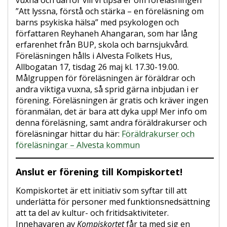
”Att lyssna, förstå och stärka – en föreläsning om
barns psykiska hälsa” med psykologen och
författaren Reyhaneh Ahangaran, som har lång
erfarenhet från BUP, skola och barnsjukvård.
Föreläsningen hålls i Alvesta Folkets Hus,
Allbogatan 17, tisdag 26 maj kl. 17.30-19.00.
Målgruppen för föreläsningen är föräldrar och
andra viktiga vuxna, så sprid gärna inbjudan i er
förening. Föreläsningen är gratis och kräver ingen
föranmälan, det är bara att dyka upp! Mer info om
denna föreläsning, samt andra föräldrakurser och
föreläsningar hittar du här:
Föräldrakurser och
föreläsningar – Alvesta kommun
Anslut er förening till Kompiskortet!
Kompiskortet är ett initiativ som syftar till att
underlätta för personer med funktionsnedsättning
att ta del av kultur- och fritidsaktiviteter.
Innehavaren av
Kompiskortet
får ta med sig en