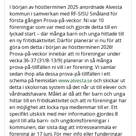
I början av höstterminen 2025 anordnade Alvesta
kommun i samverkan med RF-SISU Småland för
första gången Prova-på-veckor. Ni var 10
föreningar som var med och gjorde detta till en
lyckad start – där många barn och unga hittade till
en ny fritidsaktivitet. Därför planerar vi nu för att
göra om detta i början av höstterminen 2026!
Prova-på-veckor innebär att ni föreningar under
vecka 36-37 (31/8-13/9) planerar in så många
prova-på-tillfällen ni vill i er förening. Vi samlar
sedan ihop alla dessa prova-på-tillfällen i ett
schema på hemsidan
www.alvesta.se
och skickar ut
detta i skolornas system så det når ut till elever och
vårdnadshavare. Målet är då att fler barn och unga
hittar till en fritidsaktivitet och att ni föreningar har
en möjlighet att locka nya medlemmar till er. Ett
specifikt utskick med mer information gjordes 8
april till alla barn- och ungdomsföreningar i
kommunen, där sista dag att intresseanmäla er
förening är 17 juni. För mer info eller funderingar