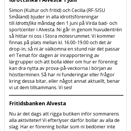
Simon (Kultur och fritid) och Cecilia (RF-SISU
Småland) bjuder in alla idrottsföreningar
till
Idrottsfika
måndag den 1 juni på Virda bad- och
sportcenter i Alvesta. Ni går in genom huvudentrén
så hittar ni oss i Stora mötesrummet. Vi kommer
finnas på plats mellan kl. 16.00-19.00 och det är
drop-in, så ni är välkomna en stund när det passar
er! Temat för dagen är inrapportering av
lärgrupper och att bolla idéer om hur er förening
kan dra nytta av prova-på-veckorna i början av
höstterminen. Så har ni funderingar eller frågor
kring dessa bitar, eller något annat aktuellt, benar
vi ut dem tillsammans. Vi ses!
Fritidsbanken Alvesta
Nu är det dags att rigga butiken inför sommarens
alla aktiviteter! Vi efterlyser därför bollar av alla de
slag. Har er förening bollar som ni bedömer inte