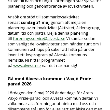
riktad till barn och unga. Föreningen står själva för
planering och genomförande av lovaktiviteten.
Ansök om stöd till sommarlovsaktivitet
senast
söndag 31 maj
genom att mejla en
planering av er lovaktivitet (Aktivitet, åldersgrupp,
datum, tid och plats). Mejla denna planering
till
foreningsservice@alvesta.se
Vi samlar sedan
som vanligt de lovaktiviteter som händer runt om i
kommunen och tips på saker att hitta på under
lovet i ett lovprogram på Alvesta kommuns
hemsida. Ni hittar programmet
på
www.alvesta.se
när det närmar sig!
Gå med Alvesta kommun i Växjö Pride-
parad 2026
Lördagen den 9 maj 2026 är det dags för årets
Växjö Pride-parad, och Alvesta kommun deltar! Vi
välkomnar alla föreningar att delta med oss och
tillsammans stå upp för allas rätt att älska den man