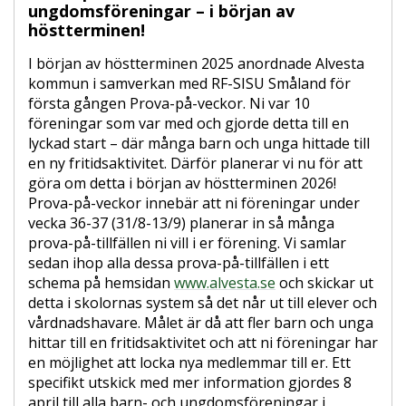
ungdomsföreningar – i början av
höstterminen!
I början av höstterminen 2025 anordnade Alvesta
kommun i samverkan med RF-SISU Småland för
första gången Prova-på-veckor. Ni var 10
föreningar som var med och gjorde detta till en
lyckad start – där många barn och unga hittade till
en ny fritidsaktivitet. Därför planerar vi nu för att
göra om detta i början av höstterminen 2026!
Prova-på-veckor innebär att ni föreningar under
vecka 36-37 (31/8-13/9) planerar in så många
prova-på-tillfällen ni vill i er förening. Vi samlar
sedan ihop alla dessa prova-på-tillfällen i ett
schema på hemsidan
www.alvesta.se
och skickar ut
detta i skolornas system så det når ut till elever och
vårdnadshavare. Målet är då att fler barn och unga
hittar till en fritidsaktivitet och att ni föreningar har
en möjlighet att locka nya medlemmar till er. Ett
specifikt utskick med mer information gjordes 8
april till alla barn- och ungdomsföreningar i