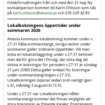
fritidsförvaltningen från och med den 31 maj. Ny
kontaktperson kommer bli Karin Ohlsson som nås
på
karin.ohlsson@alvesta.se
och 076-529 42 83.
Lokalbokningens öppettider under
sommaren 2026
Alvesta kommuns lokalbokning kommer under v.
27-31 hålla sommarstängt, övriga veckor under
sommaren gäller ordinarie öppettider. Vill man
boka en lokal/anläggning under v.27-31 behöver
man därför göra det i förväg, där sista dag att
skicka in bokningar för perioden v.27-31 är söndag
21 juni. (OBS! Detta gäller endast för bokningar
under sommarstängningen v.27-31).
Lokalbokningen öppnar sedan som vanligt igen
v.32, måndag 3 augusti kl.13.15.
Under v.27-31 när Lokalbokningen håller
sommarstängt kommer det finnas möjlighet att
göra bokningar av följande lokaler; Prästängens