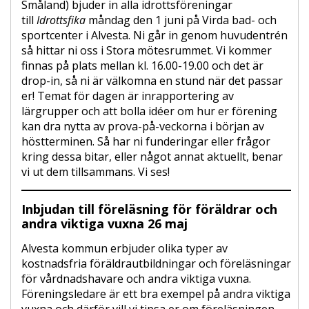
Småland) bjuder in alla idrottsföreningar
till
Idrottsfika
måndag den 1 juni på Virda bad- och
sportcenter i Alvesta. Ni går in genom huvudentrén
så hittar ni oss i Stora mötesrummet. Vi kommer
finnas på plats mellan kl. 16.00-19.00 och det är
drop-in, så ni är välkomna en stund när det passar
er! Temat för dagen är inrapportering av
lärgrupper och att bolla idéer om hur er förening
kan dra nytta av prova-på-veckorna i början av
höstterminen. Så har ni funderingar eller frågor
kring dessa bitar, eller något annat aktuellt, benar
vi ut dem tillsammans. Vi ses!
Inbjudan till föreläsning för föräldrar och
andra viktiga vuxna 26 maj
Alvesta kommun erbjuder olika typer av
kostnadsfria föräldrautbildningar och föreläsningar
för vårdnadshavare och andra viktiga vuxna.
Föreningsledare är ett bra exempel på andra viktiga
vuxna och därför vill vi tipsa er om föreläsningen