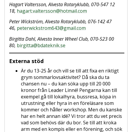
Hagart Valtersson, Alvesta Rotaryklubb, 070-547 12
18,
hagart.valtersson@hotmail.com
Peter Wickström, Alvesta Rotaryklubb, 076-142 47
46,
peterwickstrom643@gmail.com
Birgitta Dahl, Alvesta Inner Wheel Club, 070-523 00
80,
birgitta@bdateknik.se
Externa stöd
Är du 13-25 år och vill se till att fixa en riktigt
grym sommarlovsaktivitet? Då ska du ta
chansen nu – du kan söka upp till 20 000
kronor från Leader Linné! Pengarna kan till
exempel gå till lokalhyra, bussresa, köpa in
utrustning eller hyra in en föreläsare som
kommer och håller workshop. Men du kanske
har en helt annan idé? Vi tror att du vet precis
vad som behövs där du bor. Se till att kroka
arm med en kompis eller en förening, och sök