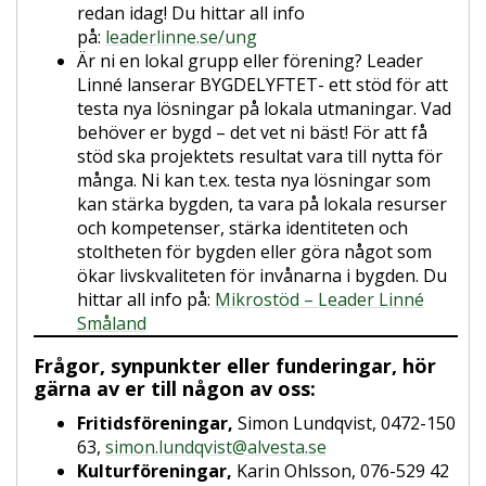
redan idag! Du hittar all info
på:
leaderlinne.se/ung
Är ni en lokal grupp eller förening? Leader
Linné lanserar BYGDELYFTET- ett stöd för att
testa nya lösningar på lokala utmaningar. Vad
behöver er bygd – det vet ni bäst! För att få
stöd ska projektets resultat vara till nytta för
många. Ni kan t.ex. testa nya lösningar som
kan stärka bygden, ta vara på lokala resurser
och kompetenser, stärka identiteten och
stoltheten för bygden eller göra något som
ökar livskvaliteten för invånarna i bygden. Du
hittar all info på:
Mikrostöd – Leader Linné
Småland
Frågor, synpunkter eller funderingar, hör
gärna av er till någon av oss:
Fritidsföreningar,
Simon Lundqvist, 0472-150
63,
simon.lundqvist@alvesta.se
Kulturföreningar,
Karin Ohlsson, 076-529 42