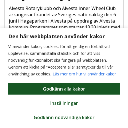
Alvesta Rotaryklubb och Alvesta Inner Wheel Club
arrangerar firandet av Sveriges nationaldag den 6
juni i Hagaparken i Alvesta på uppdrag av Alvesta
kommun. Programmet som startar 13.30 inleds med
musikkår och sedvanlig fanborg (fanborg =
Den här webbplatsen använder kakor
uppställd grupp av fanbärare med fanor som
marscherar efter musikkåren fram till scenen där
Vi använder kakor, cookies, för att ge dig en förbättrad
man ställer upp under hela firandet). Dessutom
upplevelse, sammanställa statistik och för att viss
varvas olika körframträdanden med
nödvändig funktionalitet ska fungera på webbplatsen.
stipendieutdelningar där förtjänstfulla insatser i
Genom att klicka på ”Acceptera alla” samtycker du till vår
kommunen uppmärksammas. Föreningar är
användning av cookies.
Läs mer om hur vi använder kakor
välkomna att medverka och visa upp sig och/eller
medverka i fanborgen (svensk fana eller
Godkänn alla kakor
föreningsfana) som förgyller firandet. Välkomna!
Kontakt:
Inställningar
Hagart Valtersson, Alvesta Rotaryklubb, 070-547 12
18,
hagart.valtersson@hotmail.com
Godkänn nödvändiga kakor
Peter Wickström, Alvesta Rotaryklubb, 076-142 47