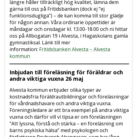
längre håller tillräckligt hög kvalitet, lämna dem
gärna till oss på Fritidsbanken (dock ej ”ej
funktionsdugliga”) – de kan komma till stor glädje
för någon annan. Våra ordinarie öppettider är
måndagar och onsdagar kl. 13.00-18.00 och ni hittar
oss på Allbogatan 19 i Alvesta, i Hagaskolans gamla
gymnastiksal. Länk till mer
information:
Fritidsbanken Alvesta – Alvesta
kommun
Inbjudan till föreläsning för föräldrar och
andra viktiga vuxna 26 maj
Alvesta kommun erbjuder olika typer av
kostnadsfria föräldrautbildningar och föreläsningar
för vårdnadshavare och andra viktiga vuxna.
Föreningsledare är ett bra exempel på andra viktiga
vuxna och därför vill vi tipsa er om föreläsningen
”Att lyssna, förstå och stärka – en föreläsning om
barns psykiska hälsa” med psykologen och
författaren Reyhaneh Ahangaran, som har lång