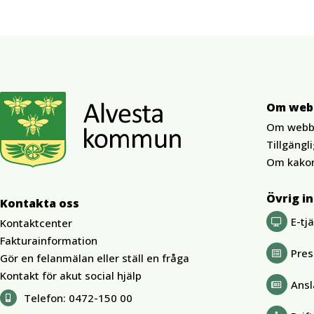
Om web
Om webb
Tillgängl
Om kako
Övrig i
Kontakta oss
E-tj
Kontaktcenter
Fakturainformation
Pre
Gör en felanmälan eller ställ en fråga
Kontakt för akut social hjälp
Ansl
Telefon:
0472-150 00