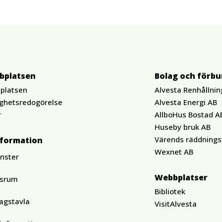
bplatsen
Bolag och förb
platsen
Alvesta Renhållnin
ighetsredogörelse
Alvesta Energi AB
r
AllboHus Bostad A
Huseby bruk AB
Värends räddnings
nformation
Wexnet AB
änster
Webbplatser
ssrum
Bibliotek
agstavla
VisitAlvesta