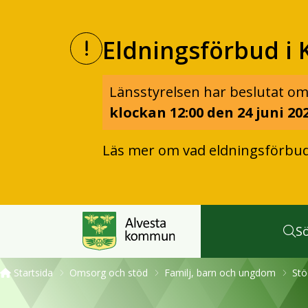
Eldningsförbud i 
Länsstyrelsen har beslutat om
klockan 12:00 den 24 juni 202
Läs mer om vad eldningsförbu
S
Startsida
Omsorg och stöd
Familj, barn och ungdom
Stö