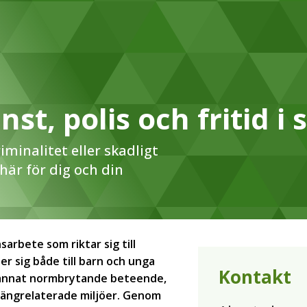
änst, polis och fritid 
iminalitet eller skadligt
är för dig och din
sarbete som riktar sig till
er sig både till barn och unga
Kontakt
er annat normbrytande beteende,
r gängrelaterade miljöer. Genom