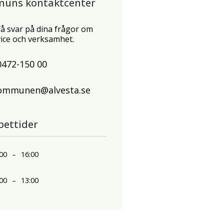
muns kontaktcenter
 få svar på dina frågor om
ce och verksamhet.
0472-150 00
ommunen@alvesta.se
pettider
00
–
16:00
00
–
13:00