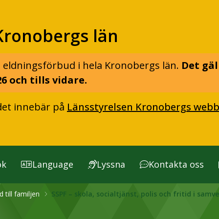
Kronobergs län
 eldningsförbud i hela Kronobergs län.
Det gäl
6 och tills vidare.
det innebär på
Länsstyrelsen Kronobergs webb
ök
Language
Lyssna
Kontakta oss
d till familjen
SSPF – skola, socialtjänst, polis och fritid i samv