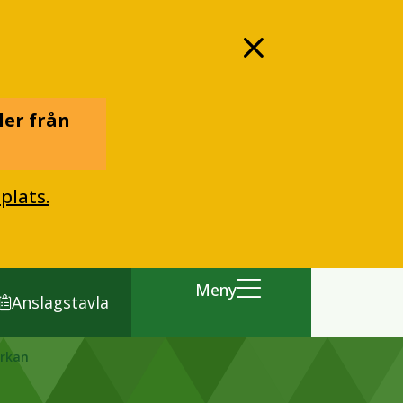
ler från
plats.
Meny
Anslagstavla
erkan