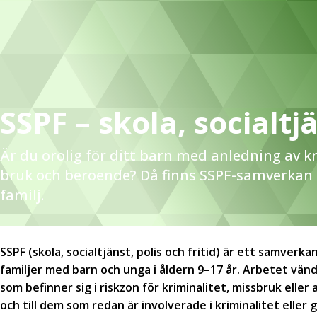
SSPF – skola, socialtj
Är du orolig för ditt barn med anledning av kr
bruk och beroende? Då finns SSPF-samverkan h
familj.
SSPF (skola, socialtjänst, polis och fritid) är ett samverkan
familjer med barn och unga i åldern 9–17 år. Arbetet vänd
som befinner sig i riskzon för kriminalitet, missbruk ell
och till dem som redan är involverade i kriminalitet elle