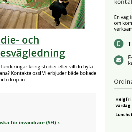
konta
En väg i
om komm
verksam
die- och
T
kesvägledning
E
k
funderingar kring studier eller vill du byta
ana? Kontakta oss! Vi erbjuder både bokade
och drop-in.
Ordin
Helgfri
vardag
Lunchs
ska för invandrare (SFI)