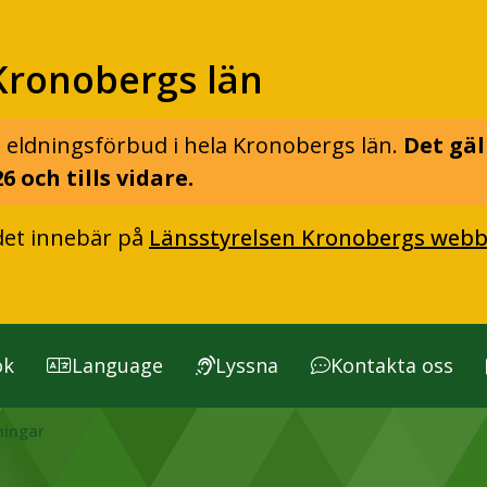
Kronobergs län
 eldningsförbud i hela Kronobergs län.
Det gäl
6 och tills vidare.
det innebär på
Länsstyrelsen Kronobergs webb
ök
Language
Lyssna
Kontakta oss
ningar