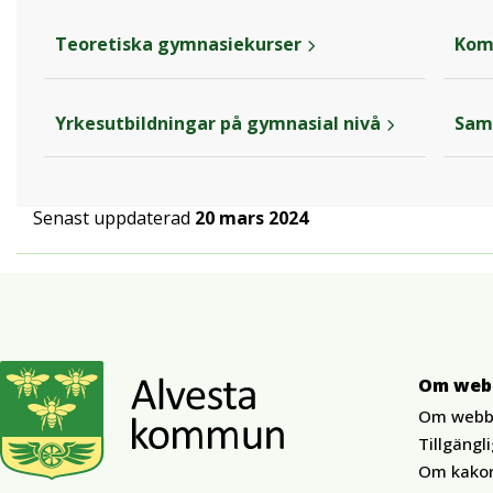
Teoretiska gymnasiekurser
Kom
Yrkesutbildningar på gymnasial nivå
Samh
Senast uppdaterad
20 mars 2024
Om web
Om webb
Tillgängl
Om kako