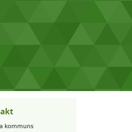
akt
ta kommuns