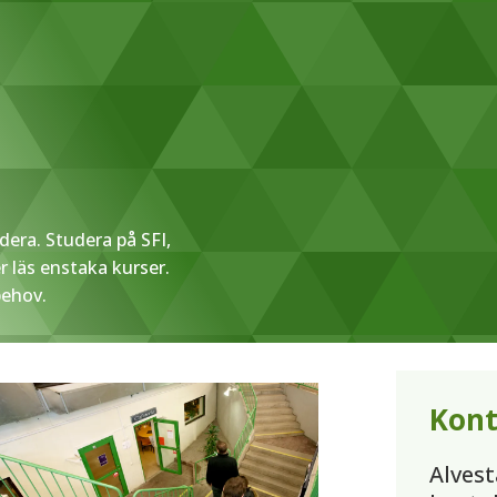
udera. Studera på SFI,
r läs enstaka kurser.
behov.
Kont
Alves