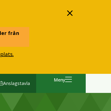
ler från
plats.
Meny
Anslagstavla