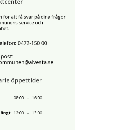
ktcenter
n för att få svar på dina frågor
unens service och
het.
elefon:
0472-150 00
-post:
ommunen@alvesta.se
arie öppettider
08:00
–
16:00
tängt
12:00
–
13:00