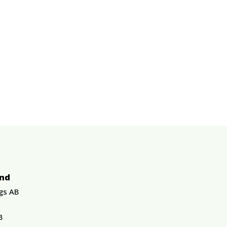
und
gs AB
B