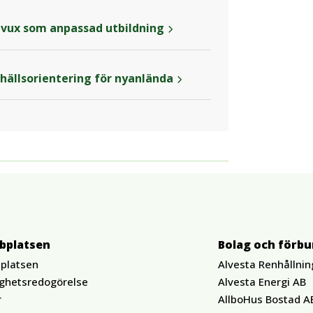
vux som anpassad utbildning
ällsorientering för nyanlända
bplatsen
Bolag och förb
platsen
Alvesta Renhållnin
ighetsredogörelse
Alvesta Energi AB
r
AllboHus Bostad A