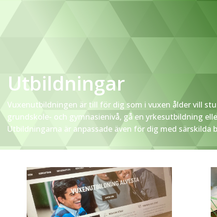
Utbildningar
Vuxenutbildningen är till för dig som i vuxen ålder vill st
grundskole- och gymnasienivå, gå en yrkesutbildning elle
Utbildningarna är anpassade även för dig med särskilda 