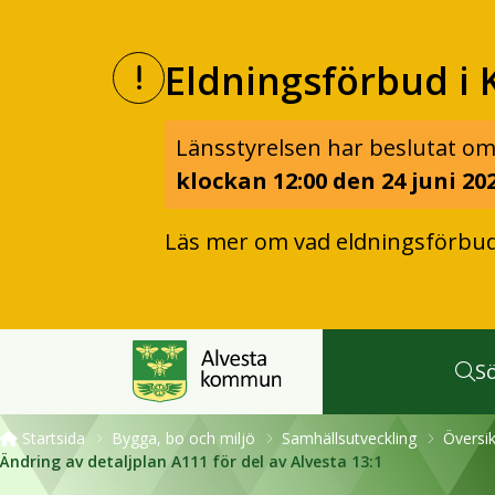
Eldningsförbud i 
Länsstyrelsen har beslutat om
klockan 12:00 den 24 juni 202
Läs mer om vad eldningsförbu
S
Startsida
Bygga, bo och miljö
Samhällsutveckling
Översik
Ändring av detaljplan A111 för del av Alvesta 13:1