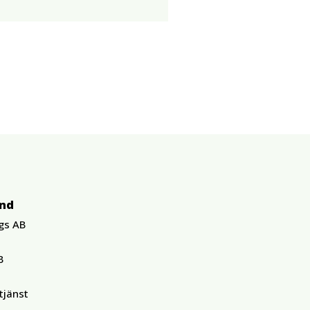
und
gs AB
B
tjänst