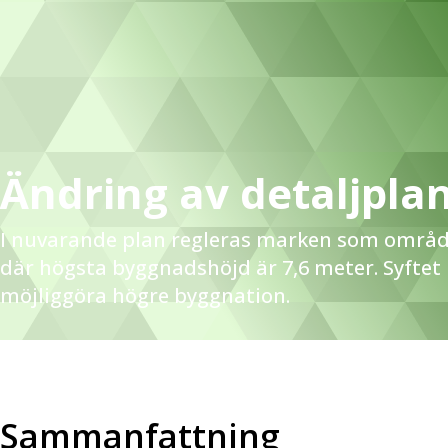
Ändring av detaljplan
I nuvarande plan regleras marken som områd
där högsta byggnadshöjd är 7,6 meter. Syftet
möjliggöra högre byggnation.
Sammanfattning