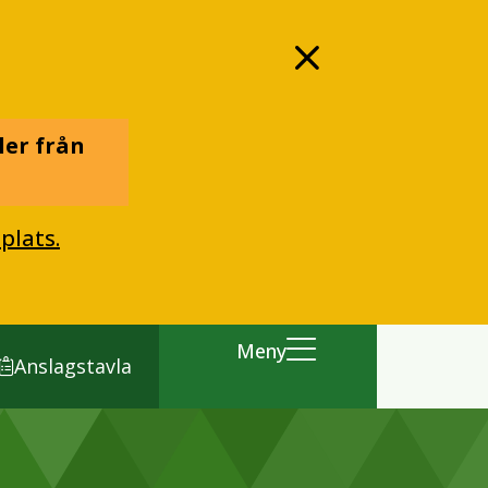
ler från
plats.
Meny
Anslagstavla