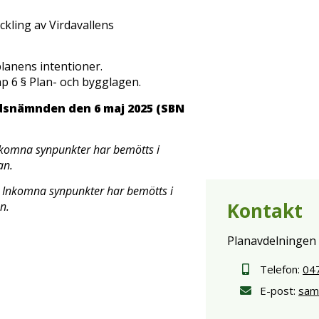
ckling av Virdavallens
planens intentioner.
p 6 § Plan- och bygglagen.
dsnämnden den 6 maj 2025 (SBN
omna synpunkter har bemötts i
an.
. Inkomna synpunkter har bemötts i
Kontakt
n.
Planavdelningen
Telefon:
04
E-post:
sam