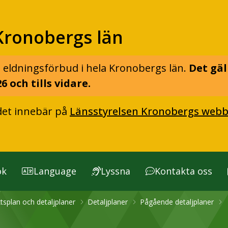
Kronobergs län
 eldningsförbud i hela Kronobergs län.
Det gäl
6 och tills vidare.
det innebär på
Länsstyrelsen Kronobergs webb
ök
Language
Lyssna
Kontakta oss
tsplan och detaljplaner
Detaljplaner
Pågående detaljplaner