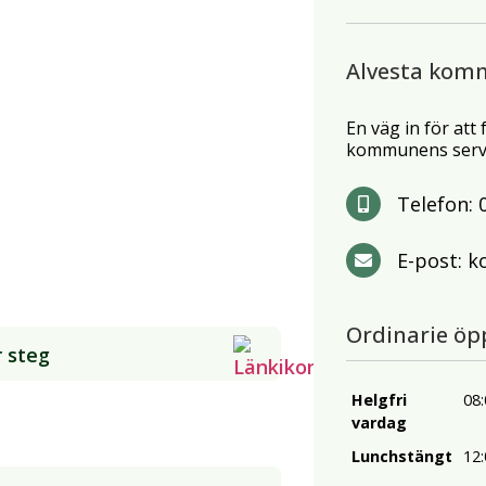
Alvesta kom
En väg in för att
kommunens servi
Telefon:
E-post:
k
Ordinarie öp
r steg
Helgfri
08:
vardag
Lunchstängt
12: