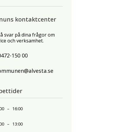
muns kontaktcenter
 få svar på dina frågor om
ce och verksamhet.
0472-150 00
ommunen@alvesta.se
pettider
00
–
16:00
00
–
13:00