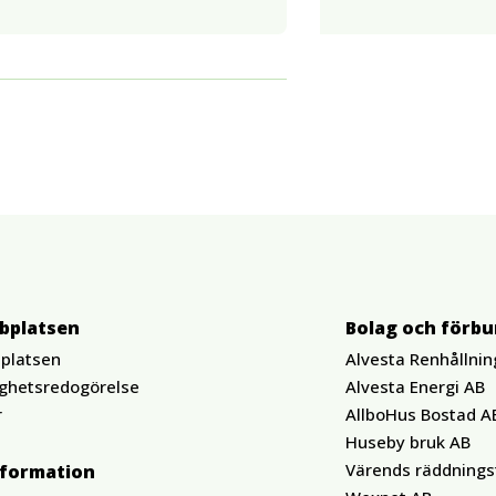
bplatsen
Bolag och förb
platsen
Alvesta Renhållnin
ighetsredogörelse
Alvesta Energi AB
r
AllboHus Bostad A
Huseby bruk AB
Värends räddnings
nformation