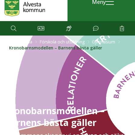
Meny
Startsida
Förskola och utbildning
Gymnasium
Kronobarnsmodellen – Barnens bästa gäller
Kronobarnsmodellen –
Barnens bästa gäller