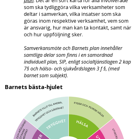
plan
. Det är en sort karta för alla involverade
som ska tydliggöra vilka verksamheter som
deltar i samverkan, vilka insatser som ska
göras inom respektive verksamhet, vem som
är ansvarig, hur man kan ta kontakt, samt när
och hur uppföljning sker.
Samverkansmöte och Barnets plan innehåller
samtliga delar som finns i en samordnad
individuell plan, SIP, enligt socialtjänstlagen 2 kap
7§ och hälso- och sjukvårdslagen 3 f §, (med
barnet som subjekt)
.
Barnets bästa-hjulet