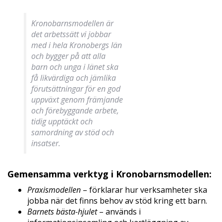
Kronobarnsmodellen är
det arbetssätt vi jobbar
med i hela Kronobergs län
och bygger på att alla
barn och unga i länet ska
få likvärdiga och jämlika
förutsättningar för en god
uppväxt genom främjande
och förebyggande arbete,
tidig upptäckt och
samordning av stöd och
insatser.
Gemensamma verktyg i Kronobarnsmodellen:
Praxismodellen
– förklarar hur verksamheter ska
jobba när det finns behov av stöd kring ett barn.
Barnets bästa-hjulet
– används i