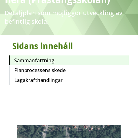
Detaljplan som möjliggör utveckling av
befintlig skola.
Sidans innehåll
Sammanfattning
Planprocessens skede
Lagakrafthandlingar