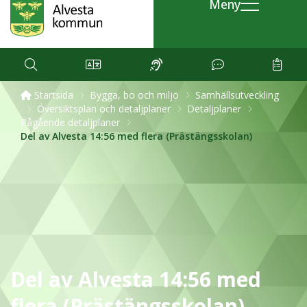
Meny
Startsida
Bygga, bo och miljö
Samhällsutveckling
Översiktsplan och detaljplaner
Detaljplaner
Pågående detaljplaner
Del av Alvesta 14:56 med flera (Prästängsskolan)
Del av Alvesta 14:56 med
flera (Prästängsskolan)