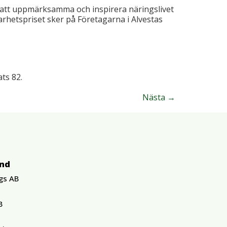
l att uppmärksamma och inspirera näringslivet
barhetspriset sker på Företagarna i Alvestas
ts 82.
Nästa
→
und
gs AB
B