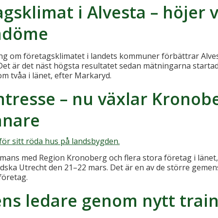
agsklimat i Alvesta – höjer 
mdöme
ning om företagsklimatet i landets kommuner förbättrar Al
. Det är det näst högsta resultatet sedan mätningarna starta
 tvåa i länet, efter Markaryd.
intresse – nu växlar Krono
ånare
ans med Region Kronoberg och flera stora företag i länet, d
ska Utrecht den 21–22 mars. Det är en av de större gemensa
företag.
ens ledare genom nytt tra