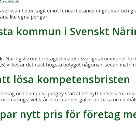
erksamheter tagit emot feriearbetande ungdomar och givit 
jäna lite egna pengar.
sta kommun i Svenskt Näri
skt Näringsliv om företagsklimatet i Sveriges kommuner fö
ge 3,5) vilket är det näst högsta betyget någonsin sedan mätni
att lösa kompetensbristen
retag och Campus Ljungby startat ett nytt nätverk för rek
näringslivet står inför när det gäller att hitta och behål
ar nytt pris för företag m