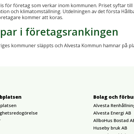
is för företag som verkar inom kommunen. Priset syftar til
ovation och klimatomställning. Utdelningen av det första Håll
Företagare kommer att koras.
ar i företagsrankingen
eriges kommuner släppts och Alvesta Kommun hamnar på pla
bplatsen
Bolag och förb
platsen
Alvesta Renhållnin
ighetsredogörelse
Alvesta Energi AB
r
AllboHus Bostad A
Huseby bruk AB