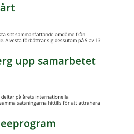
vårt
vesta sitt sammanfattande omdöme från
de. Alvesta förbättrar sig dessutom på 9 av 13
berg upp samarbetet
eltar på årets internationella
mma satsningarna hittills för att attrahera
ineeprogram