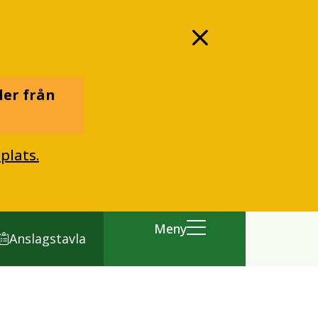
ler från
plats.
Meny
Anslagstavla