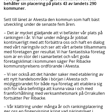
behåller sin placering på plats 43 av landets 290
kommuner.
Sett till länet är Alvesta den kommun som haft bäst
utveckling under de senaste fem åren.
– Det är mycket glädjande att vi befäster vår plats på
rankingen i år. Vi har under många år jobbat
kontinuerligt med att förbättra oss och haft en dialog
med vårt näringsliv och ser att vårt arbete tillsammans
med företagen ger resultat. Vi har fantastiska företag
som är en stor del i samarbetet och vårt goda
företagsklimat i kommunen säger Per Ribacke
kommunstyrelsens ordförande i Alvesta.
– Vi ser också att det händer saker med etablering av
ett nytt handelsområde i början i Alvesta och
möjliggörandet för både nya företag att etablera sig
och för våra befintliga att kunna växa i och med
framförhållning med verksamhetsmark på Orrakullen
fortsätter Per Ribacke.
– Vår klättring under många år och rankingplacering
ger oss en fingervisning kring vad näringslivet i