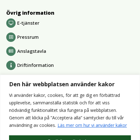
Övrig information
E-tjänster
Pressrum
Anslagstavla
Driftinformation
Bolag och förbund
Den här webbplatsen använder kakor
Alvesta Renhållnings AB
Vi använder kakor, cookies, för att ge dig en förbättrad
Alvesta Energi AB
upplevelse, sammanställa statistik och för att viss
AllboHus Bostad AB
nödvändig funktionalitet ska fungera på webbplatsen.
Huseby bruk AB
Genom att klicka på ”Acceptera alla” samtycker du till vår
Värends räddningstjänst
användning av cookies.
Läs mer om hur vi använder kakor
Wexnet AB