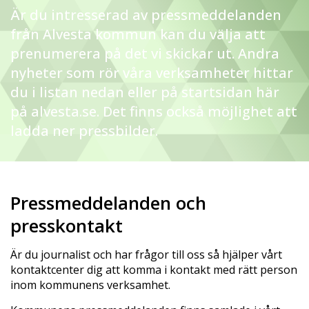
Är du intresserad av pressmeddelanden
från Alvesta kommun kan du välja att
prenumerera på det vi skickar ut. Andra
nyheter som rör våra verksamheter hittar
du i listan nedan eller på startsidan här
på alvesta.se. Det finns också möjlighet att
ladda ner pressbilder.
Pressmeddelanden och
presskontakt
Är du journalist och har frågor till oss så hjälper vårt
kontaktcenter dig att komma i kontakt med rätt person
inom kommunens verksamhet.