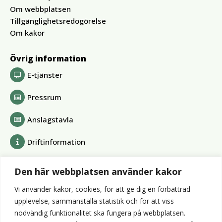
Om webbplatsen
Tillgänglighetsredogörelse
Om kakor
Övrig information
E-tjänster
Pressrum
Anslagstavla
Driftinformation
Bolag och förbund
Den här webbplatsen använder kakor
Alvesta Renhållnings AB
Vi använder kakor, cookies, för att ge dig en förbättrad
Alvesta Energi AB
upplevelse, sammanställa statistik och för att viss
AllboHus Bostad AB
nödvändig funktionalitet ska fungera på webbplatsen.
Huseby bruk AB