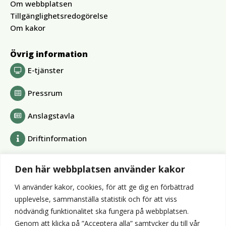
Om webbplatsen
Tillgänglighetsredogörelse
Om kakor
Övrig information
E-tjänster
Pressrum
Anslagstavla
Driftinformation
Bolag och förbund
Den här webbplatsen använder kakor
Alvesta Renhållnings AB
Vi använder kakor, cookies, för att ge dig en förbättrad
Alvesta Energi AB
upplevelse, sammanställa statistik och för att viss
AllboHus Bostad AB
nödvändig funktionalitet ska fungera på webbplatsen.
Huseby bruk AB
Genom att klicka på ”Acceptera alla” samtycker du till vår
Värends räddningstjänst