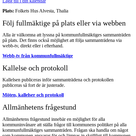
Lägg till i din kalendar
Plats:
Folkets Hus Alvesta, Thalia
Följ fullmäktige på plats eller via webben
Alla är välkomna att lyssna på kommunfullmäktiges sammanträden
på plats. Det finns också möjlighet att följa sammanträdena via
webb-tv, direkt eller i efterhand.
Webb-tv från kommunfullmäktige
Kallelse och protokoll
Kallelsen publiceras inför sammanträdena och protokollen
publiceras så fort de är justerade.
Möten, kallelser och protokoll
Allmänhetens frågestund
Allmänhetens frågestund innebär en möjlighet för alla
kommuninvånare att ställa frågor till kommunens politiker på alla
kommunfullmäktiges sammanträden. Frågan ska handla om något
som kommunen ansvarar för och lämnas in skriftligt till kommunen