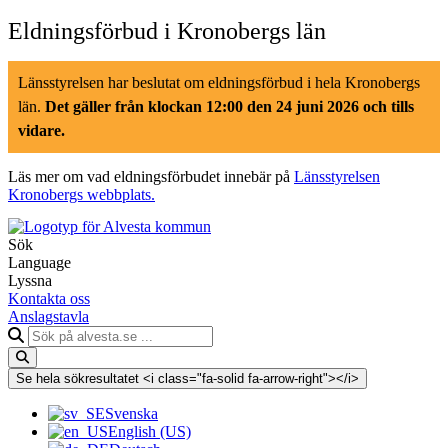
Hoppa
Eldningsförbud i Kronobergs län
till
innehåll
Länsstyrelsen har beslutat om eldningsförbud i hela Kronobergs
län.
Det gäller från klockan 12:00 den 24 juni 2026 och tills
vidare.
Läs mer om vad eldningsförbudet innebär på
Länsstyrelsen
Kronobergs webbplats.
Sök
Language
Lyssna
Kontakta oss
Anslagstavla
Sök
på
alvesta.se
Se hela sökresultatet <i class="fa-solid fa-arrow-right"></i>
Svenska
English (US)