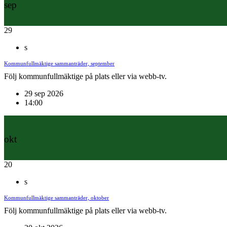
sep
29
s
Kommunfullmäktige sammanträder, september
Följ kommunfullmäktige på plats eller via webb-tv.
29 sep 2026
14:00
okt
20
s
Kommunfullmäktige sammanträder, oktober
Följ kommunfullmäktige på plats eller via webb-tv.