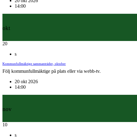
20 okt 2026
14:00
okt
20
s
Kommunfullmäktige sammanträder, oktober
Följ kommunfullmäktige på plats eller via webb-tv.
20 okt 2026
14:00
nov
10
s