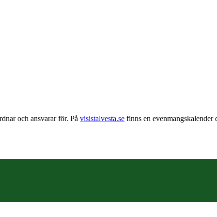
dnar och ansvarar för. På
visistalvesta.se
finns en evenmangskalender dä