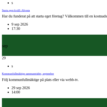
s
Starta eget-kväll i Alvesta
Har du funderat på att starta eget företag? Välkommen till en kostnadsf
9 sep 2026
17:30
sep
29
s
Kommunfullmäktige sammanträder, september
Följ kommunfullmäktige på plats eller via webb-tv.
29 sep 2026
14:00