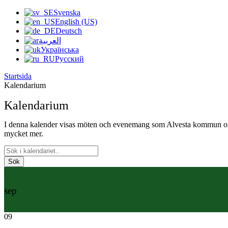
Svenska
English (US)
Deutsch
العربية
Українська
Русский
Startsida
Kalendarium
Kalendarium
I denna kalender visas möten och evenemang som Alvesta kommun or
mycket mer.
Sök
sep
09