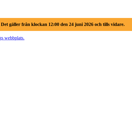
.
Det gäller från klockan 12:00 den 24 juni 2026 och tills vidare.
gs webbplats.