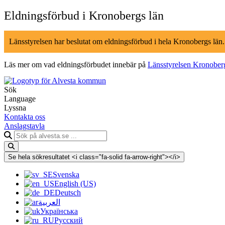
Hoppa
Eldningsförbud i Kronobergs län
till
innehåll
Länsstyrelsen har beslutat om eldningsförbud i hela Kronobergs län
Läs mer om vad eldningsförbudet innebär på
Länsstyrelsen Kronober
Sök
Language
Lyssna
Kontakta oss
Anslagstavla
Sök
på
alvesta.se
Se hela sökresultatet <i class="fa-solid fa-arrow-right"></i>
Svenska
English (US)
Deutsch
العربية
Українська
Русский