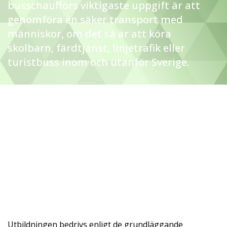
busschaufförs viktigaste uppgift är att
genomföra en säker transport med
människor, om det så är att köra
skolbarn, färdtjänst, linjetrafik eller
turistbuss inom och utanför Sverige.
Utbildningen bedrivs enligt de grundläggande