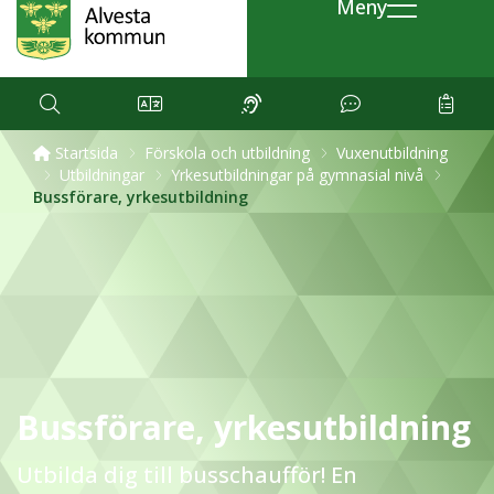
Meny
Startsida
Förskola och utbildning
Vuxenutbildning
Utbildningar
Yrkesutbildningar på gymnasial nivå
Bussförare, yrkesutbildning
Bussförare, yrkesutbildning
Utbilda dig till busschaufför! En