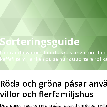
Sorteringsguide
Undrar du var och hur du ska slänga din chips
kaffefilter? Här kan du se hur du sorterar olika
Röda och gröna påsar anvä
villor och flerfamiljshus
Du använder röda och gröna påsar oavsett om du bor i villa,