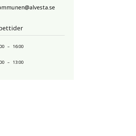
ommunen@alvesta.se
pettider
00
–
16:00
00
–
13:00