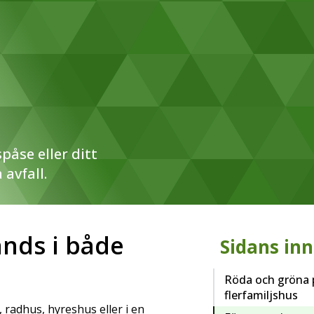
påse eller ditt
 avfall.
nds i både
Sidans inn
Röda och gröna p
flerfamiljshus
 radhus, hyreshus eller i en