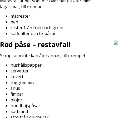
Matavfall är det som blir över när du äter eller
lagar mat, till exempel:
matrester
ben
rester från frukt och grönt
kaffefilter och te-påsar
Röd påse – restavfall
Skräp som inte kan återvinnas, till exempel:
hushållspapper
servetter
kuvert
tuggummin
snus
fimpar
blöjor
hundbajspåsar
kattsand
strö från djurburar