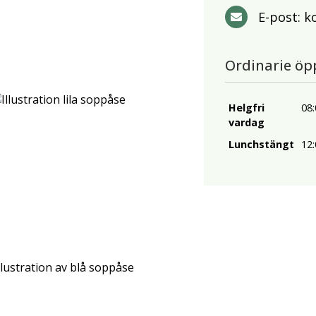
E-post:
k
Ordinarie öp
Helgfri
08:
vardag
Lunchstängt
12: