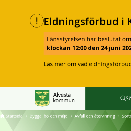
Eldningsförbud i 
Länsstyrelsen har beslutat om
klockan 12:00 den 24 juni 202
Läs mer om vad eldningsförbu
S
Startsida
Bygga, bo och miljö
Avfall och återvinning
Sort