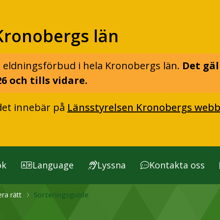
Kronobergs län
 eldningsförbud i hela Kronobergs län.
Det gäl
6 och tills vidare.
det innebär på
Länsstyrelsen Kronobergs webb
ök
Language
Lyssna
Kontakta oss
era rätt
Sorteringsguide