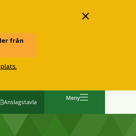
ler från
plats.
Meny
Anslagstavla