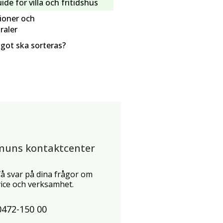
de för villa och fritidshus
ioner och
raler
got ska sorteras?
muns kontaktcenter
 få svar på dina frågor om
ce och verksamhet.
0472-150 00