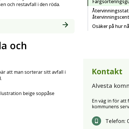
Färgsorteringsgui
n och restavfall i den röda.
Återvinningsstat
återvinningscent
Osäker på hur nå
la och
Kontakt
r att man sorterar sitt avfall i
.
Alvesta kom
En väg in för att
kommunens servi
Telefon: