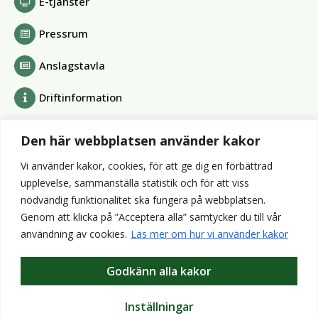
E-tjänster
Pressrum
Anslagstavla
Driftinformation
Bolag och förbund
Den här webbplatsen använder kakor
Alvesta Renhållnings AB
Vi använder kakor, cookies, för att ge dig en förbättrad
Alvesta Energi AB
upplevelse, sammanställa statistik och för att viss
AllboHus Bostad AB
nödvändig funktionalitet ska fungera på webbplatsen.
Huseby bruk AB
Genom att klicka på ”Acceptera alla” samtycker du till vår
Värends räddningstjänst
användning av cookies.
Läs mer om hur vi använder kakor
Wexnet AB
Godkänn alla kakor
Webbplatser
Bibliotek
Inställningar
VisitAlvesta