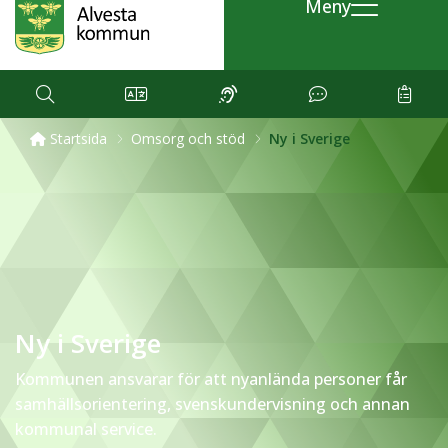
Meny
Startsida
Omsorg och stöd
Ny i Sverige
Ny i Sverige
Kommunen ansvarar för att nyanlända personer får
samhällsorientering, svenskundervisning och annan
kommunal service.