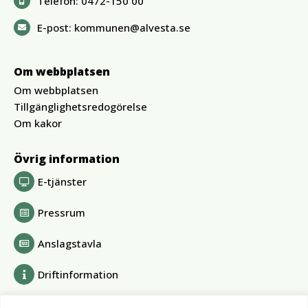
Telefon:
0472-150 00
E-post:
kommunen@alvesta.se
Om webbplatsen
Om webbplatsen
Tillgänglighetsredogörelse
Om kakor
Övrig information
E-tjänster
Pressrum
Anslagstavla
Driftinformation
Bolag och förbund