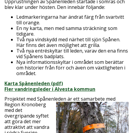
Upprustningen av Spånenleden startade i somras och
blev klar under hösten. Den innebär följande:
Ledmarkeringarna har ändrat färg från svartvitt
till orange.
En ny karta, men med samma sträckning som
tidigare.
Två nya vindskydd med närhet till sjön Spånen.
Här finns det även möjlighet att grilla.
Två nya entréskyltar till leden, varav den ena finns
vid Spånens badplats.
Nya informationsskyltar i området som berättar
om historier från förr och även om växtligheten i
området.
Karta Spånenleden (pdf)
Fler vandringsleder i Alvesta kommun
Projektet med Spånenleden är ett sam
arbete med
Region Kronoberg
med det
övergripande syftet
att göra det mer
attraktivt att vandra
i södra Sverige.