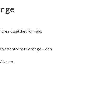
ange
dres utsatthet för våld.
pp Vattentornet i orange – den
Alvesta.