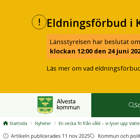
Eldningsförbud i 
Länsstyrelsen har beslutat om
klockan 12:00 den 24 juni 202
Läs mer om vad eldningsförbu
S
Startsida
Nyheter
En vecka fri från våld – vi lyser upp Vatt
Artikeln publicerades 11 nov 2025
Kommun och polit