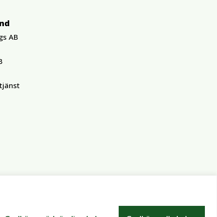
und
gs AB
B
tjänst