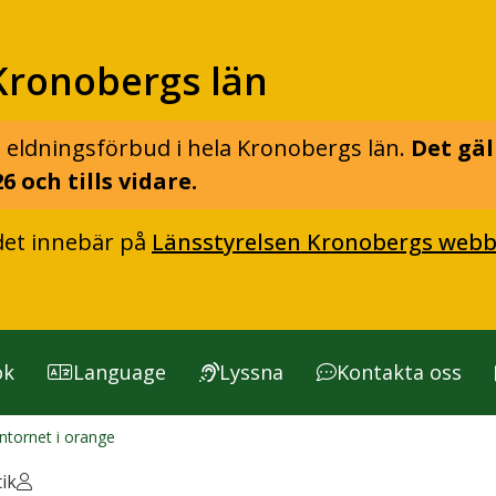
Kronobergs län
 eldningsförbud i hela Kronobergs län.
Det gäl
6 och tills vidare.
det innebär på
Länsstyrelsen Kronobergs webb
ök
Language
Lyssna
Kontakta oss
entornet i orange
ik