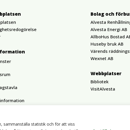
bplatsen
Bolag och förb
platsen
Alvesta Renhållnin
ighetsredogörelse
Alvesta Energi AB
r
AllboHus Bostad A
Huseby bruk AB
Värends räddnings
nformation
Wexnet AB
änster
Webbplatser
ssrum
Bibliotek
agstavla
VisitAlvesta
tinformation
, sammanställa statistik och för att viss