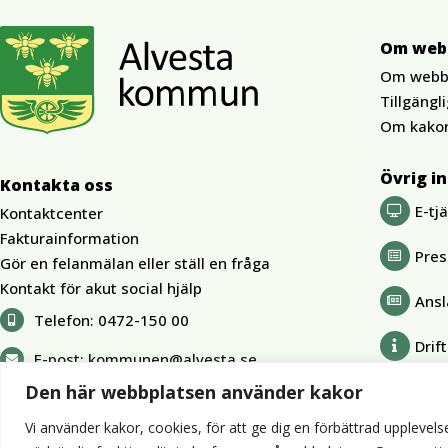
Om web
Om webb
Tillgängl
Om kako
Övrig i
Kontakta oss
E-tj
Kontaktcenter
Fakturainformation
Pre
Gör en felanmälan eller ställ en fråga
Kontakt för akut social hjälp
Ansl
Telefon:
0472-150 00
Drif
E-post:
kommunen@alvesta.se
Den här webbplatsen använder kakor
Vi använder kakor, cookies, för att ge dig en förbättrad upplevelse