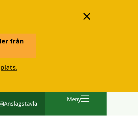
ler från
plats.
Meny
Anslagstavla