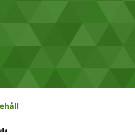
ehåll
alla