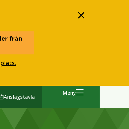
ler från
plats.
Meny
Anslagstavla