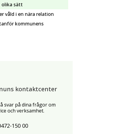
 olika sätt
 våld i en nära relation
 utanför kommunens
muns kontaktcenter
 få svar på dina frågor om
ce och verksamhet.
0472-150 00