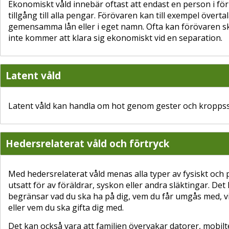
Ekonomiskt våld innebär oftast att endast en person i för
tillgång till alla pengar. Förövaren kan till exempel överta
gemensamma lån eller i eget namn. Ofta kan förövaren s
inte kommer att klara sig ekonomiskt vid en separation.
Latent våld
Latent våld kan handla om hot genom gester och kroppss
Hedersrelaterat våld och förtryck
Med hedersrelaterat våld menas alla typer av fysiskt och 
utsatt för av föräldrar, syskon eller andra släktingar. Det
begränsar vad du ska ha på dig, vem du får umgås med, vil
eller vem du ska gifta dig med.
Det kan också vara att familjen övervakar datorer, mobilte