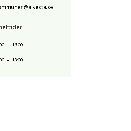
ommunen@alvesta.se
pettider
00
–
16:00
00
–
13:00