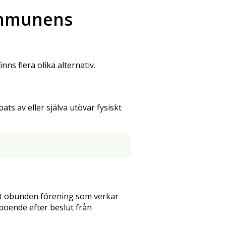
ommunens
ns flera olika alternativ.
ts av eller själva utövar fysiskt
öst obunden förening som verkar
t boende efter beslut från