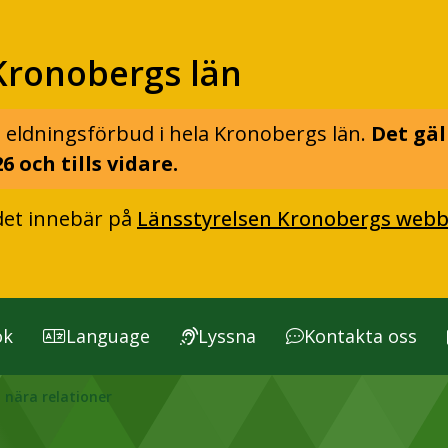
Kronobergs län
 eldningsförbud i hela Kronobergs län.
Det gäl
6 och tills vidare.
det innebär på
Länsstyrelsen Kronobergs webb
ök
Language
Lyssna
Kontakta oss
i nära relationer