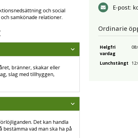
E-post:
k
nktionsnedsättning och social
a och samkönade relationer.
Ordinarie öp
t
Helgfri
08:
vardag
Lunchstängt
12:
håret, bränner, skakar eller
lag, slag med tillhyggen,
förlöjliganden. Det kan handla
e få bestämma vad man ska ha på