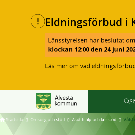
Eldningsförbud i 
Länsstyrelsen har beslutat om
klockan 12:00 den 24 juni 202
Läs mer om vad eldningsförbu
S
Startsida
Omsorg och stöd
Akut hjälp och krisstöd
Våld 