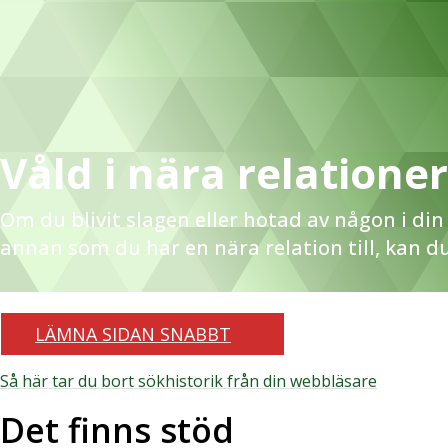
Våld i nära relationer
Om du blivit slagen eller hotad av någon i din
annan som du har en nära relation till, kan du
LÄMNA SIDAN SNABBT
Så här tar du bort sökhistorik från din webbläsare
Det finns stöd