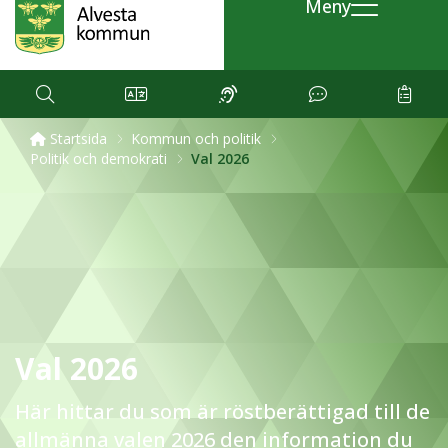
Meny
Startsida
Kommun och politik
Politik och demokrati
Val 2026
Val 2026
Här hittar du som är röstberättigad till de
allmänna valen 2026 den information du