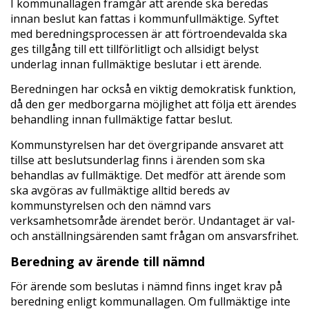
I kommunallagen framgår att ärende ska beredas
innan beslut kan fattas i kommunfullmäktige. Syftet
med beredningsprocessen är att förtroendevalda ska
ges tillgång till ett tillförlitligt och allsidigt belyst
underlag innan fullmäktige beslutar i ett ärende.
Beredningen har också en viktig demokratisk funktion,
då den ger medborgarna möjlighet att följa ett ärendes
behandling innan fullmäktige fattar beslut.
Kommunstyrelsen har det övergripande ansvaret att
tillse att beslutsunderlag finns i ärenden som ska
behandlas av fullmäktige. Det medför att ärende som
ska avgöras av fullmäktige alltid bereds av
kommunstyrelsen och den nämnd vars
verksamhetsområde ärendet berör. Undantaget är val-
och anställningsärenden samt frågan om ansvarsfrihet.
Beredning av ärende till nämnd
För ärende som beslutas i nämnd finns inget krav på
beredning enligt kommunallagen. Om fullmäktige inte