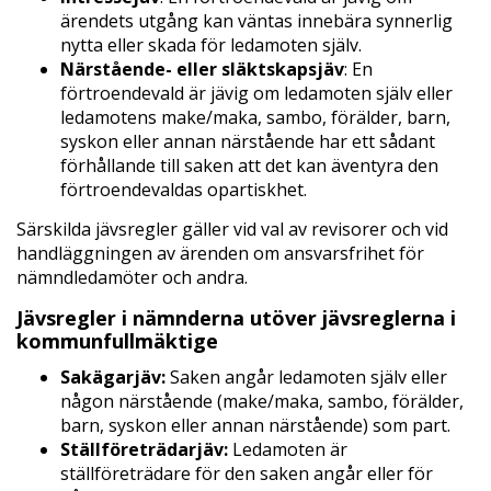
ärendets utgång kan väntas innebära synnerlig
nytta eller skada för ledamoten själv.
Närstående- eller släktskapsjäv
: En
förtroendevald är jävig om ledamoten själv eller
ledamotens make/maka, sambo, förälder, barn,
syskon eller annan närstående har ett sådant
förhållande till saken att det kan äventyra den
förtroendevaldas opartiskhet.
Särskilda jävsregler gäller vid val av revisorer och vid
handläggningen av ärenden om ansvarsfrihet för
nämndledamöter och andra.
Jävsregler i nämnderna utöver jävsreglerna i
kommunfullmäktige
Sakägarjäv:
Saken angår ledamoten själv eller
någon närstående (make/maka, sambo, förälder,
barn, syskon eller annan närstående) som part.
Ställföreträdarjäv:
Ledamoten är
ställföreträdare för den saken angår eller för