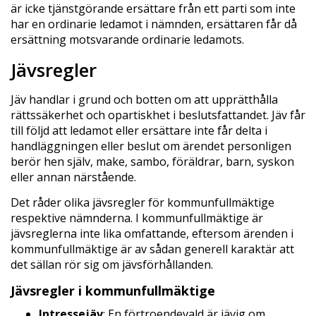
är icke tjänstgörande ersättare från ett parti som inte
har en ordinarie ledamot i nämnden, ersättaren får då
ersättning motsvarande ordinarie ledamots.
Jävsregler
Jäv handlar i grund och botten om att upprätthålla
rättssäkerhet och opartiskhet i beslutsfattandet. Jäv får
till följd att ledamot eller ersättare inte får delta i
handläggningen eller beslut om ärendet personligen
berör hen själv, make, sambo, föräldrar, barn, syskon
eller annan närstående.
Det råder olika jävsregler för kommunfullmäktige
respektive nämnderna. I kommunfullmäktige är
jävsreglerna inte lika omfattande, eftersom ärenden i
kommunfullmäktige är av sådan generell karaktär att
det sällan rör sig om jävsförhållanden.
Jävsregler i kommunfullmäktige
Intressejäv
: En förtroendevald är jävig om