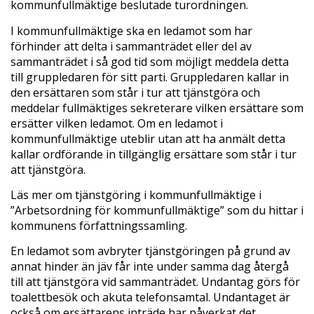
kommunfullmäktige beslutade turordningen.
I kommunfullmäktige ska en ledamot som har
förhinder att delta i sammanträdet eller del av
sammanträdet i så god tid som möjligt meddela detta
till gruppledaren för sitt parti. Gruppledaren kallar in
den ersättaren som står i tur att tjänstgöra och
meddelar fullmäktiges sekreterare vilken ersättare som
ersätter vilken ledamot. Om en ledamot i
kommunfullmäktige uteblir utan att ha anmält detta
kallar ordförande in tillgänglig ersättare som står i tur
att tjänstgöra.
Läs mer om tjänstgöring i kommunfullmäktige i
”Arbetsordning för kommunfullmäktige” som du hittar i
kommunens författningssamling.
En ledamot som avbryter tjänstgöringen på grund av
annat hinder än jäv får inte under samma dag återgå
till att tjänstgöra vid sammanträdet. Undantag görs för
toalettbesök och akuta telefonsamtal. Undantaget är
också om ersättarens inträde har påverkat det