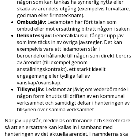
någon som kan tänkas ha synnerlig nytta eller
skada av ärendets utgång (exempelvis förvaltare,
god man eller firmatecknare).
Ombudsjäv:
Ledamoten har fört talan som
ombud eller mot ersättning biträtt någon i saken.
Delikatessjäv:
Generalklausul, fångar upp jäv
som inte täcks in av övriga jävsregler. Det kan
exempelvis vara att ledamoten står i
beroendeförhållande till någon som direkt berörs
av ärendet (till exempel genom
anställningskontrakt), ett starkt ideellt
engagemang eller tydliga fall av
vänskap/ovänskap.
Tillsynsjäv:
Ledamot är jävig om vederbörande i
någon form knutits till driften av en kommunal
verksamhet och samtidigt deltar i hanteringen av
tillsynen över samma verksamhet.
När jäv uppstår, meddelas ordförande och sekreterare
så att en ersättare kan kallas in i samband med
hanteringen av det aktuella ärendet. I nämnderna ska