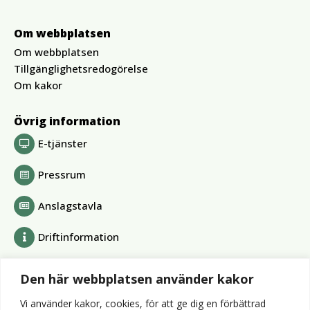
Om webbplatsen
Om webbplatsen
Tillgänglighetsredogörelse
Om kakor
Övrig information
E-tjänster
Pressrum
Anslagstavla
Driftinformation
Bolag och förbund
Den här webbplatsen använder kakor
Alvesta Renhållnings AB
Vi använder kakor, cookies, för att ge dig en förbättrad
Alvesta Energi AB