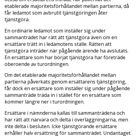
etablerade majoritetsförhållandet mellan partierna, då
får ledamot som avbrutit tjänstgöringen åter
tjänstgöra.
En ordinarie ledamot som inställer sig under
sammanträdet har rätt att tjänstgöra även om en
ersättare trätt in i ledamotens ställe. Rätten att
tjänstgöra inträder när pågående ärende ha avslutats.
En ersättare som har börjat tjänstgöra har företräde
oberoende av turordningen.
Om det etablerade majoritetsförhållandet mellan
partierna påverkats genom ersättarens tjänstgöring,
får dock en ersättare som inställer sig under pågående
sammanträde träda in i stället för en ersättare som
kommer längre ner i turordningen.
Ersättare i nämnderna kallas till sammanträdena och
har rätt att närvara och delta i överläggningarna, men
inte delta i besluten. Icke tjänstgörande ersättare
erhåller halv ersättning för sammanträdet. Undantaget