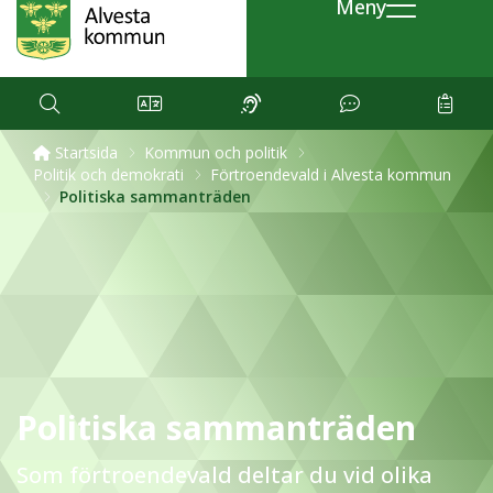
Meny
Startsida
Kommun och politik
Politik och demokrati
Förtroendevald i Alvesta kommun
Politiska sammanträden
Politiska sammanträden
Som förtroendevald deltar du vid olika