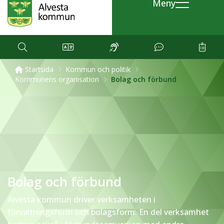
Meny
Startsida
Kommun och politik
Kommunens organisation
Bolag och förbund
Bolag och förbund
Alvesta kommun driver verksamheten i
förvaltningsform och bolagsform. En del verksamhet