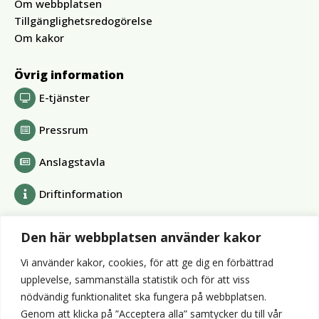
Om webbplatsen
Tillgänglighetsredogörelse
Om kakor
Övrig information
E-tjänster
Pressrum
Anslagstavla
Driftinformation
Bolag och förbund
Den här webbplatsen använder kakor
Alvesta Renhållnings AB
Vi använder kakor, cookies, för att ge dig en förbättrad
Alvesta Energi AB
upplevelse, sammanställa statistik och för att viss
AllboHus Bostad AB
nödvändig funktionalitet ska fungera på webbplatsen.
Huseby bruk AB
Genom att klicka på ”Acceptera alla” samtycker du till vår
Värends räddningstjänst