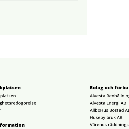
bplatsen
Bolag och förb
platsen
Alvesta Renhållnin
ighetsredogörelse
Alvesta Energi AB
r
AllboHus Bostad A
Huseby bruk AB
Värends räddnings
nformation