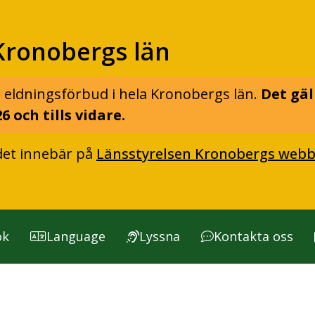
Kronobergs län
 eldningsförbud i hela Kronobergs län.
Det gäl
6 och tills vidare.
det innebär på
Länsstyrelsen Kronobergs webb
ök
Language
Lyssna
Kontakta oss