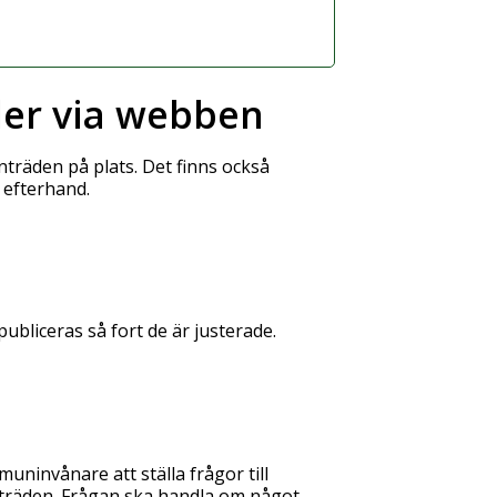
ller via webben
räden på plats. Det finns också
i efterhand.
bliceras så fort de är justerade.
ninvånare att ställa frågor till
räden. Frågan ska handla om något