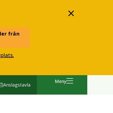
ler från
plats.
Meny
Anslagstavla