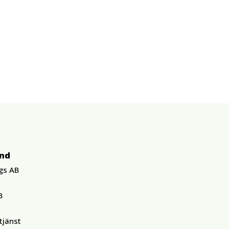
und
gs AB
B
tjänst