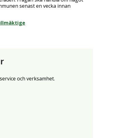
kommunen senast en vecka innan
ullmäktige
r
service och verksamhet.