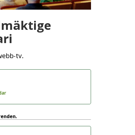
lmäktige
ri
webb-tv.
dar
ärenden.