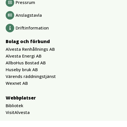
Pressrum
Anslagstavla
Driftinformation
Bolag och förbund
Alvesta Renhållnings AB
Alvesta Energi AB
AllboHus Bostad AB
Huseby bruk AB
Värends räddningstjänst
Wexnet AB
Webbplatser
Bibliotek
VisitAlvesta