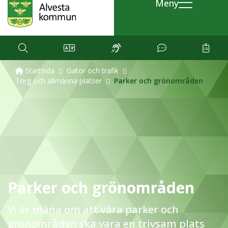
Meny
Startsida
Gator och trafik
Torg och allmänna platser
Parker och grönområden
Parker och grönområden
Vi är måna om att våra parker och
grönområden ska vara en trivsam plats