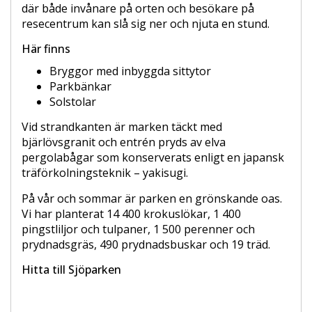
där både invånare på orten och besökare på
resecentrum kan slå sig ner och njuta en stund.
Här finns
Bryggor med inbyggda sittytor
Parkbänkar
Solstolar
Vid strandkanten är marken täckt med
bjärlövsgranit och entrén pryds av elva
pergolabågar som konserverats enligt en japansk
träförkolningsteknik – yakisugi.
På vår och sommar är parken en grönskande oas.
Vi har planterat 14 400 krokuslökar, 1 400
pingstliljor och tulpaner, 1 500 perenner och
prydnadsgräs, 490 prydnadsbuskar och 19 träd.
Hitta till Sjöparken