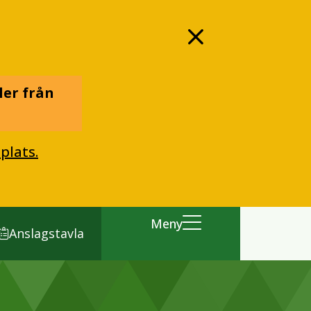
ler från
plats.
Meny
Anslagstavla