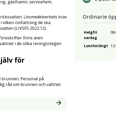
ing, gästhamn, servicehem,
Ordinarie öp
dricksvatten. Livsmedelverkets krav
i vilken omfattning de ska
vatten (LIVSFS 2022:12).
Helgfri
08:
öreskrifter finns även
vardag
attnet i de olika reningsstegen
Lunchstängt
12:
älv för
i brunnen. Personal på
dig råd om brunnen och vattnet