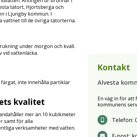
undvatten. Antingen ur brunnar i
esta tätort, Hjortsberga och
en i Ljungby kommun. I
ttnet till de övriga tätorterna.
rbrukning under morgon och kväll.
vid vattenläcka.
Kontakt
Alvesta kom
färgat, inte innehålla partiklar
En väg in för att
ets kvalitet
kommunens servi
handahåller mer än 10 kubikmeter
Telefon:
r samt för alla
entliga verksamheter med vatten.
E-post:
k