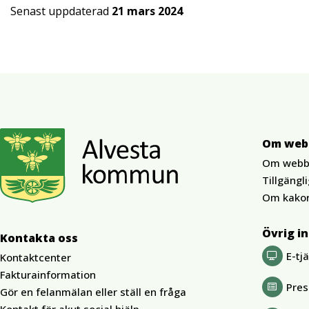
Senast uppdaterad
21 mars 2024
Om web
Om webb
Tillgängl
Om kako
Övrig i
Kontakta oss
E-tj
Kontaktcenter
Fakturainformation
Pre
Gör en felanmälan eller ställ en fråga
Kontakt för akut social hjälp