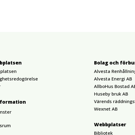
bplatsen
Bolag och förb
platsen
Alvesta Renhållnin
ighetsredogörelse
Alvesta Energi AB
r
AllboHus Bostad A
Huseby bruk AB
Värends räddnings
nformation
Wexnet AB
änster
Webbplatser
ssrum
Bibliotek