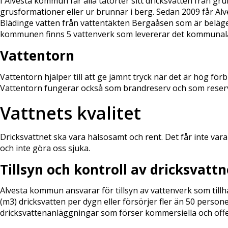
I Alvesta kommun får alla tätorter sitt dricksvatten från gr
grusformationer eller ur brunnar i berg. Sedan 2009 får Alv
Blädinge vatten från vattentäkten Bergaåsen som är beläg
kommunen finns 5 vattenverk som levererar det kommunala va
Vattentorn
Vattentorn hjälper till att ge jämnt tryck när det är hög fö
Vattentorn fungerar också som brandreserv och som reserv 
Vattnets kvalitet
Dricksvattnet ska vara hälsosamt och rent. Det får inte vara 
och inte göra oss sjuka.
Tillsyn och kontroll av dricksvattn
Alvesta kommun ansvarar för tillsyn av vattenverk som till
(m3) dricksvatten per dygn eller försörjer fler än 50 persone
dricksvattenanläggningar som förser kommersiella och off