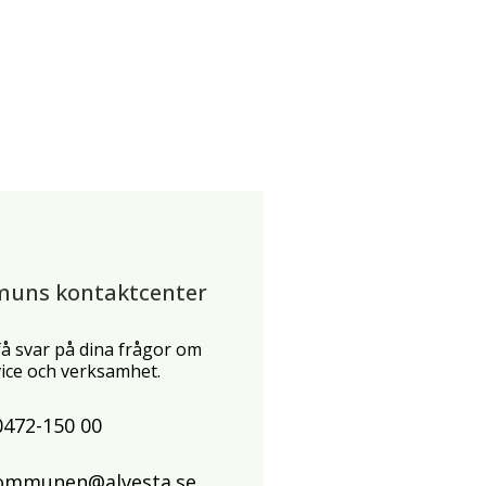
muns kontaktcenter
 få svar på dina frågor om
ce och verksamhet.
0472-150 00
ommunen@alvesta.se