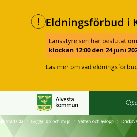
Eldningsförbud i 
Länsstyrelsen har beslutat om
klockan 12:00 den 24 juni 202
Läs mer om vad eldningsförbu
S
Startsida
Bygga, bo och miljö
Vatten och avlopp
Dricksv