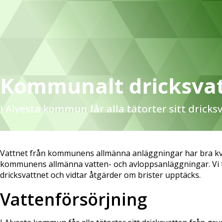
Kommunalt dricksva
I Alvesta kommun får alla tätorter sitt drick
Vattnet från kommunens allmänna anläggningar har bra kv
kommunens allmänna vatten- och avloppsanläggningar. Vi 
dricksvattnet och vidtar åtgärder om brister upptäcks.
Vattenförsörjning