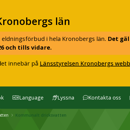
Kronobergs län
 eldningsförbud i hela Kronobergs län.
Det gäl
6 och tills vidare.
det innebär på
Länsstyrelsen Kronobergs webb
ök
Language
Lyssna
Kontakta oss
atten
Kommunalt dricksvatten