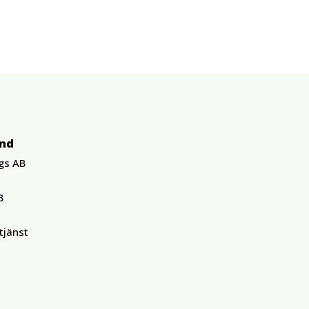
und
gs AB
B
tjänst