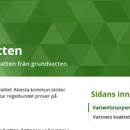
tten
svatten från grundvatten.
alitet. Alvesta kommun sköter
Sidans inn
tar regelbundet prover på
Vattenförsörjni
Vattnets kvalitet