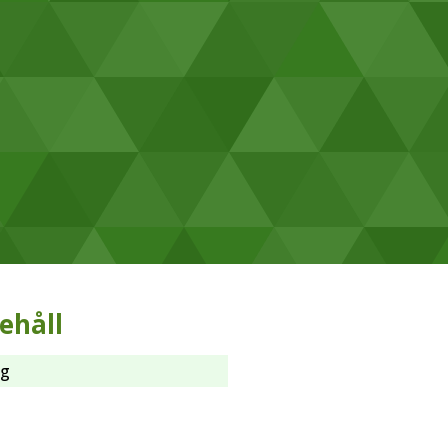
ehåll
ng