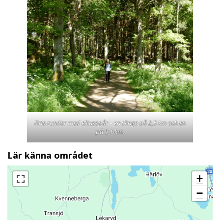
Fina rundor med elljusspår – en slinga på 2,5 km och en
på 9,1 km.
Lär känna området
+
−