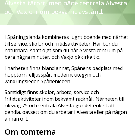
Alvesta tätort, med både centrala Alvesta
och Växjö inom bekvämt avstånd.
I Spåningslanda kombineras lugnt boende med närhet
till service, skolor och fritidsaktiviteter. Här bor du
naturnära, samtidigt som du når Alvesta centrum på
bara några minuter, och Växjö på cirka tio.
I närheten finns bland annat, Spånens badplats med
hopptorn, elljusspår, modernt utegym och
vandringsleden Spånenleden.
Samtidigt finns skolor, arbete, service och
fritidsaktiviteter inom bekvämt räckhåll. Närheten till
riksväg 25 och centrala Alvesta gör det enkelt att
pendla, oavsett om du arbetar i Alvesta eller på någon
annan ort.
Om tomterna