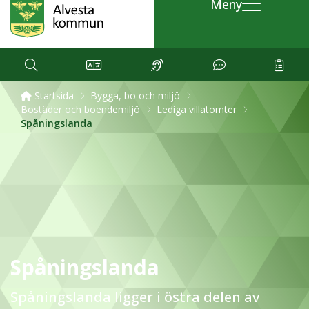
Meny
Startsida
Bygga, bo och miljö
Bostäder och boendemiljö
Lediga villatomter
Spåningslanda
Spåningslanda
Spåningslanda ligger i östra delen av