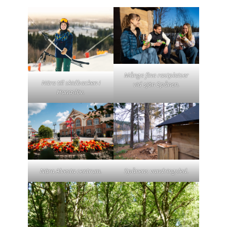
Många fina rastplatser
Nära till skidbacken i
vid sjön Spånen.
Hanaslöv.
Spånens vandringsled.
Nära Alvesta centrum.