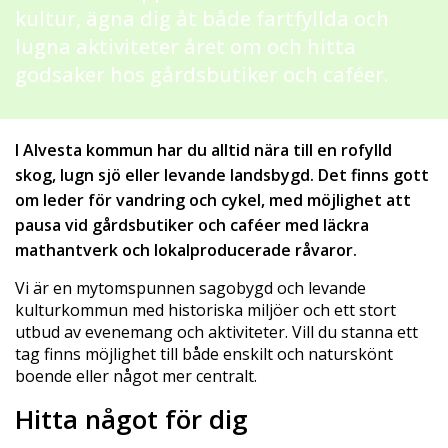
kultur, ägna dig åt både fartfyllda och
lugna aktiviteter året om och hitta
godsaker hos gårdsbutiker och caféer.
I Alvesta kommun har du alltid nära till en rofylld
skog, lugn sjö eller levande landsbygd. Det finns gott
om leder för vandring och cykel, med möjlighet att
pausa vid gårdsbutiker och caféer med läckra
mathantverk och lokalproducerade råvaror.
Vi är en mytomspunnen sagobygd och levande
kulturkommun med historiska miljöer och ett stort
utbud av evenemang och aktiviteter. Vill du stanna ett
tag finns möjlighet till både enskilt och naturskönt
boende eller något mer centralt.
Hitta något för dig