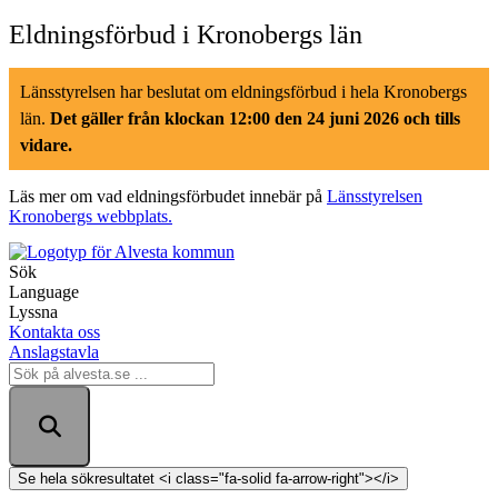
Hoppa
Eldningsförbud i Kronobergs län
till
innehåll
Länsstyrelsen har beslutat om eldningsförbud i hela Kronobergs
län.
Det gäller från klockan 12:00 den 24 juni 2026 och tills
vidare.
Läs mer om vad eldningsförbudet innebär på
Länsstyrelsen
Kronobergs webbplats.
Sök
Language
Lyssna
Kontakta oss
Anslagstavla
Sök
på
alvesta.se
Se hela sökresultatet <i class="fa-solid fa-arrow-right"></i>