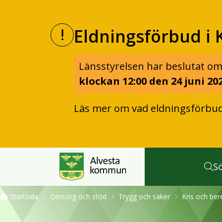
Eldningsförbud i 
Länsstyrelsen har beslutat om
klockan 12:00 den 24 juni 202
Läs mer om vad eldningsförbu
S
Startsida
Omsorg och stöd
Trygg och säker
Kris och be