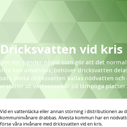
Dricksvatten vid kris
Om det händer något som gör att det normal
inte kan användas, behöver dricksvatten dela
sätt. Detta dricksvatten kallas nödvatten och
vi ställer ut vattentankar på lämpliga platser.
Vid en vattenläcka eller annan störning i distributionen av
kommuninvånare drabbas. Alvesta kommun har en nödvatte
förse våra invånare med dricksvatten vid en kris.