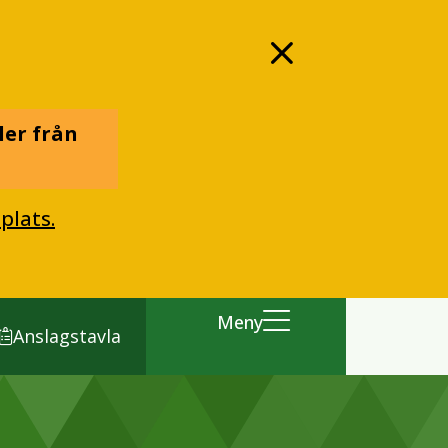
ler från
plats.
Meny
Anslagstavla