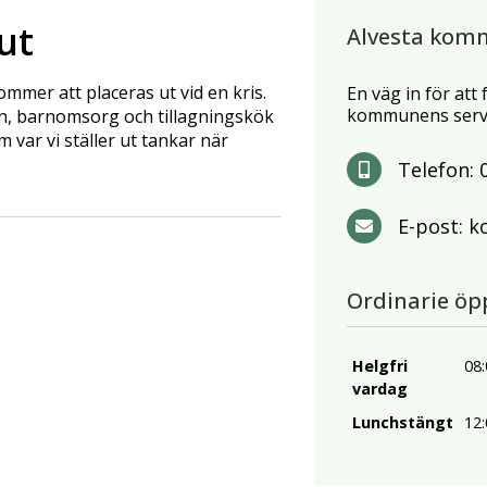
ut
Alvesta kom
mmer att placeras ut vid en kris.
En väg in för att
kommunens servi
n, barnomsorg och tillagningskök
 var vi ställer ut tankar när
Telefon:
E-post:
k
Ordinarie öp
Helgfri
08:
vardag
Lunchstängt
12: