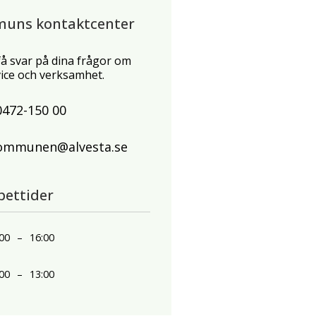
muns kontaktcenter
 få svar på dina frågor om
ce och verksamhet.
0472-150 00
ommunen@alvesta.se
pettider
00
–
16:00
00
–
13:00