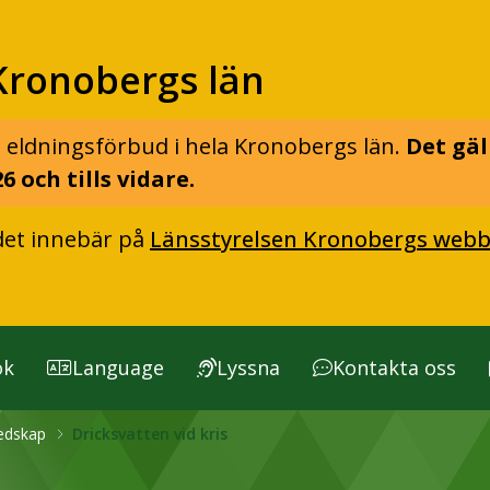
Kronobergs län
 eldningsförbud i hela Kronobergs län.
Det gäl
6 och tills vidare.
det innebär på
Länsstyrelsen Kronobergs webb
ök
Language
Lyssna
Kontakta oss
redskap
Dricksvatten vid kris