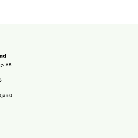
und
gs AB
B
tjänst