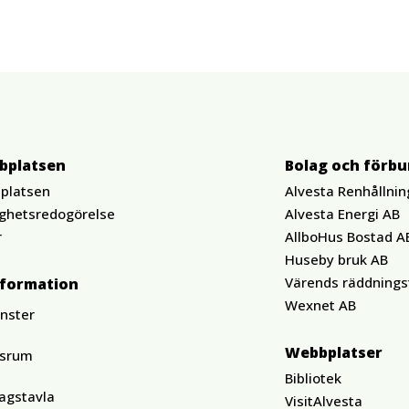
bplatsen
Bolag och förb
platsen
Alvesta Renhållnin
ighetsredogörelse
Alvesta Energi AB
r
AllboHus Bostad A
Huseby bruk AB
Värends räddnings
nformation
Wexnet AB
änster
Webbplatser
ssrum
Bibliotek
agstavla
VisitAlvesta