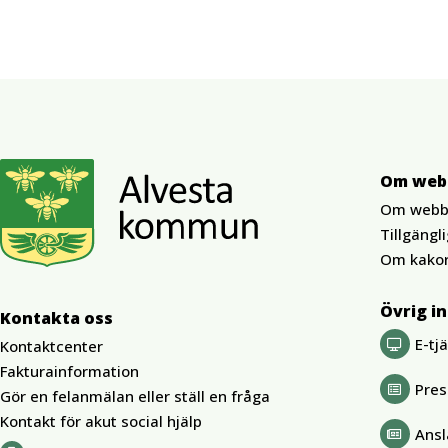
Om web
Om webb
Tillgängl
Om kako
Övrig i
Kontakta oss
E-tj
Kontaktcenter
Fakturainformation
Pre
Gör en felanmälan eller ställ en fråga
Kontakt för akut social hjälp
Ansl