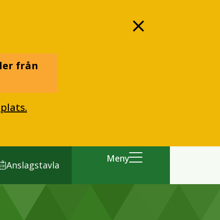
ler från
plats.
Meny
Anslagstavla