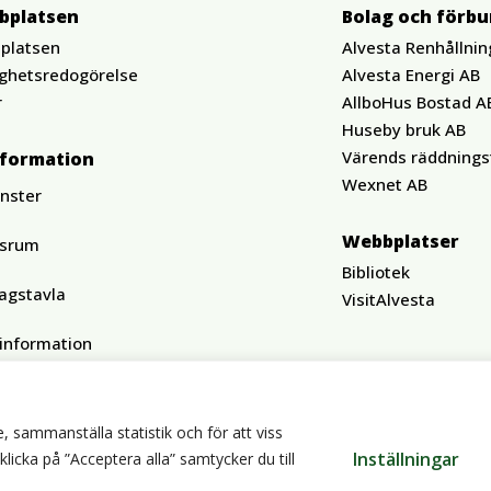
bplatsen
Bolag och förb
platsen
Alvesta Renhållnin
ighetsredogörelse
Alvesta Energi AB
r
AllboHus Bostad A
Huseby bruk AB
Värends räddnings
nformation
Wexnet AB
änster
Webbplatser
ssrum
Bibliotek
agstavla
VisitAlvesta
tinformation
, sammanställa statistik och för att viss
Inställningar
cka på ”Acceptera alla” samtycker du till