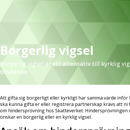
Borgerlig vigsel
Borgerlig vigsel är ett alternativ till kyrklig vig
bindande.
Att gifta sig borgerligt eller kyrkligt har samma värde inför
ska kunna gifta er eller registrera partnerskap krävs att 
om hindersprövning hos Skatteverket. Hindersprövningen 
önskar en borgerlig eller en kyrklig vigsel.