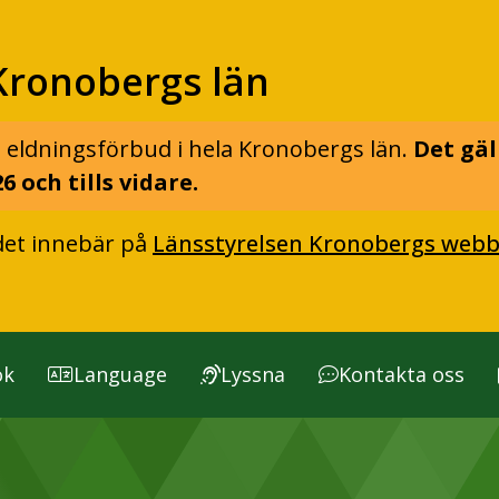
Kronobergs län
 eldningsförbud i hela Kronobergs län.
Det gäl
6 och tills vidare.
det innebär på
Länsstyrelsen Kronobergs webb
ök
Language
Lyssna
Kontakta oss