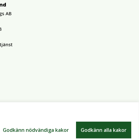
und
gs AB
B
tjänst
Godkänn nödvändiga kakor
Godkänn alla kakor