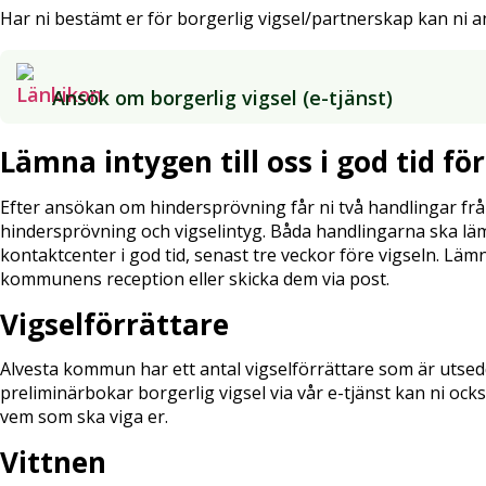
Har ni bestämt er för borgerlig vigsel/partnerskap kan ni an
Ansök om borgerlig vigsel (e-tjänst)
Lämna intygen till oss i god tid fö
Efter ansökan om hindersprövning får ni två handlingar frå
hindersprövning och vigselintyg. Båda handlingarna ska lä
kontaktcenter i god tid, senast tre veckor före vigseln. Läm
kommunens reception eller skicka dem via post.
Vigselförrättare
Alvesta kommun har ett antal vigselförrättare som är utsedd
preliminärbokar borgerlig vigsel via vår e-tjänst kan ni oc
vem som ska viga er.
Vittnen