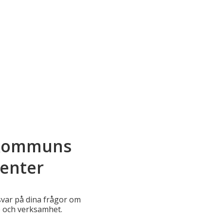
 kommuns
enter
 svar på dina frågor om
 och verksamhet.