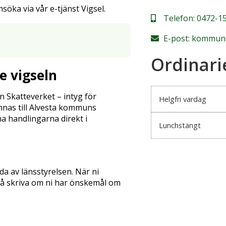
söka via vår e-tjänst Vigsel.
Telefon:
0472-15
E-post:
kommune
Ordinari
re vigseln
n Skatteverket – intyg för
Helgfri vardag
mnas till Alvesta kommuns
na handlingarna direkt i
Lunchstängt
a av länsstyrelsen. När ni
kså skriva om ni har önskemål om