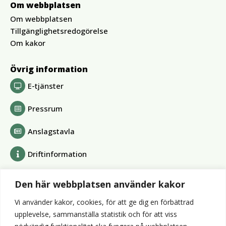
Om webbplatsen
Om webbplatsen
Tillgänglighetsredogörelse
Om kakor
Övrig information
E-tjänster
Pressrum
Anslagstavla
Driftinformation
Bolag och förbund
Den här webbplatsen använder kakor
Alvesta Renhållnings AB
Vi använder kakor, cookies, för att ge dig en förbättrad
Alvesta Energi AB
upplevelse, sammanställa statistik och för att viss
AllboHus Bostad AB