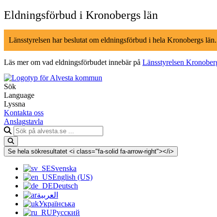
Hoppa
Eldningsförbud i Kronobergs län
till
innehåll
Länsstyrelsen har beslutat om eldningsförbud i hela Kronobergs län
Läs mer om vad eldningsförbudet innebär på
Länsstyrelsen Kronober
Sök
Language
Lyssna
Kontakta oss
Anslagstavla
Sök
på
alvesta.se
Se hela sökresultatet <i class="fa-solid fa-arrow-right"></i>
Svenska
English (US)
Deutsch
العربية
Українська
Русский