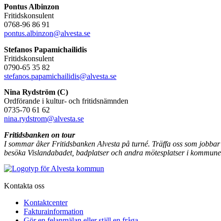
Pontus Albinzon
Fritidskonsulent
0768-96 86 91
pontus.albinzon@alvesta.se
Stefanos Papamichailidis
Fritidskonsulent
0790-65 35 82
stefanos.papamichailidis@alvesta.se
Nina Rydström (C)
Ordförande i kultur- och fritidsnämnden
0735-70 61 62
nina.rydstrom@alvesta.se
Fritidsbanken on tour
I sommar åker Fritidsbanken Alvesta på turné. Träffa oss som jobbar
besöka Vislandabadet, badplatser och andra mötesplatser i kommune
Kontakta oss
Kontaktcenter
Fakturainformation
Gör en felanmälan eller ställ en fråga