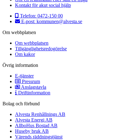
Kontakt för akut social hjälp
Telefon:
0472-150 00
E-post:
kommunen@alvesta.se
Om webbplatsen
Om webbplatsen
Tillgänglighetsredogörelse
Om kakor
Övrig information
E-tjänster
Pressrum
Anslagstavla
Driftinformation
Bolag och förbund
Alvesta Renhållnings AB
Alvesta Energi AB
AllboHus Bostad AB
Huseby bruk AB
Värends räddningstjänst