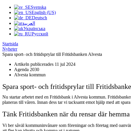
Svenska
English (US)
Deutsch
العربية
Українська
Русский
Startsida
Nyheter
Spara sport- och fritidsprylar till Fritidsbanken Alvesta
Artikeln publicerades 11 jul 2024
Agenda 2030
Alvesta kommun
Spara sport- och fritidsprylar till Fritidsbank
Nu startar arbetet med en Fritidsbank i Alvesta kommun. Fritidsbanken s
planeras till våren. Innan dess tar vi tacksamt emot hjälp med att spa
Tänk Fritidsbanken när du rensar där hemma
Vi ber såväl kommuninvånare som föreningar och företag med oanvänd sport-
att fler kan idrotta och komma ut i naturen.