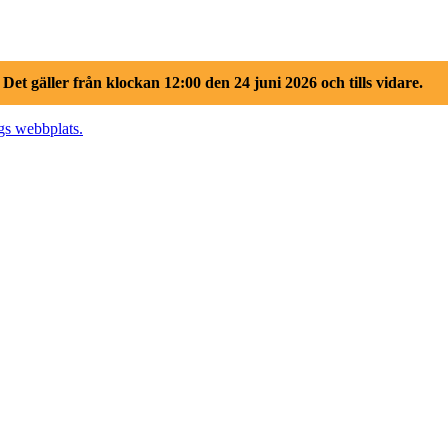
.
Det gäller från klockan 12:00 den 24 juni 2026 och tills vidare.
gs webbplats.