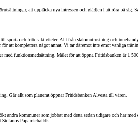
förutsättningar, att upptäcka nya intressen och glädjen i att röra på sig
ll sport- och fritidsaktiviteter. Allt från slalomutrustning och inneban
r för att komplettera något annat. Vi tar däremot inte emot vanliga tränin
 med funktionsnedsättning. Målet för att öppna Fritidsbanken är 1 500 i
ning. Går allt som planerat öppnar Fritidsbanken Alvesta till våren.
besökt andra kommuner som jobbat med detta sedan tidigare och har med o
nt Stefanos Papamichaildis.