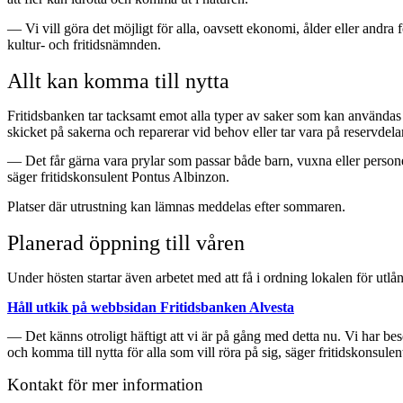
— Vi vill göra det möjligt för alla, oavsett ekonomi, ålder eller andra 
kultur- och fritidsnämnden.
Allt kan komma till nytta
Fritidsbanken tar tacksamt emot alla typer av saker som kan användas ti
skicket på sakerna och reparerar vid behov eller tar vara på reservdela
— Det får gärna vara prylar som passar både barn, vuxna eller personer
säger fritidskonsulent Pontus Albinzon.
Platser där utrustning kan lämnas meddelas efter sommaren.
Planerad öppning till våren
Under hösten startar även arbetet med att få i ordning lokalen för utlå
Håll utkik på webbsidan Fritidsbanken Alvesta
— Det känns otroligt häftigt att vi är på gång med detta nu. Vi har 
och komma till nytta för alla som vill röra på sig, säger fritidskonsule
Kontakt för mer information