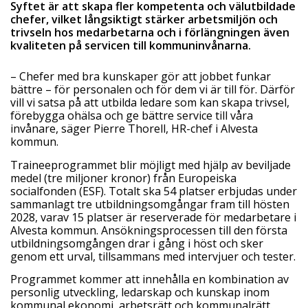
Syftet är att skapa fler kompetenta och välutbildade
chefer, vilket långsiktigt stärker arbetsmiljön och
trivseln hos medarbetarna och i förlängningen även
kvaliteten på servicen till kommuninvånarna.
– Chefer med bra kunskaper gör att jobbet funkar
bättre – för personalen och för dem vi är till för. Därför
vill vi satsa på att utbilda ledare som kan skapa trivsel,
förebygga ohälsa och ge bättre service till våra
invånare, säger Pierre Thorell, HR-chef i Alvesta
kommun.
Traineeprogrammet blir möjligt med hjälp av beviljade
medel (tre miljoner kronor) från Europeiska
socialfonden (ESF). Totalt ska 54 platser erbjudas under
sammanlagt tre utbildningsomgångar fram till hösten
2028, varav 15 platser är reserverade för medarbetare i
Alvesta kommun. Ansökningsprocessen till den första
utbildningsomgången drar i gång i höst och sker
genom ett urval, tillsammans med intervjuer och tester.
Programmet kommer att innehålla en kombination av
personlig utveckling, ledarskap och kunskap inom
kommunal ekonomi, arbetsrätt och kommunalrätt.