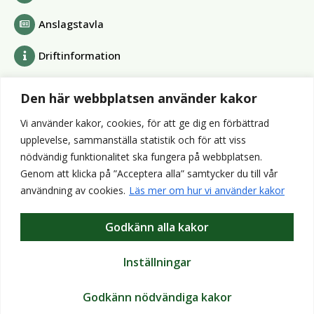
Anslagstavla
Driftinformation
Bolag och förbund
Den här webbplatsen använder kakor
Alvesta Renhållnings AB
Vi använder kakor, cookies, för att ge dig en förbättrad
Alvesta Energi AB
upplevelse, sammanställa statistik och för att viss
AllboHus Bostad AB
nödvändig funktionalitet ska fungera på webbplatsen.
Huseby bruk AB
Genom att klicka på ”Acceptera alla” samtycker du till vår
Värends räddningstjänst
användning av cookies.
Läs mer om hur vi använder kakor
Wexnet AB
Godkänn alla kakor
Webbplatser
Bibliotek
Inställningar
VisitAlvesta
Godkänn nödvändiga kakor