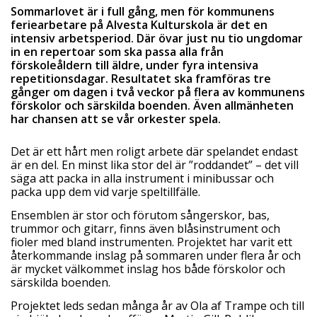
Sommarlovet är i full gång, men för kommunens
feriearbetare på Alvesta Kulturskola är det en
intensiv arbetsperiod. Där övar just nu tio ungdomar
in en repertoar som ska passa alla från
förskoleåldern till äldre, under fyra intensiva
repetitionsdagar. Resultatet ska framföras tre
gånger om dagen i två veckor på flera av kommunens
förskolor och särskilda boenden. Även allmänheten
har chansen att se vår orkester spela.
Det är ett hårt men roligt arbete där spelandet endast
är en del. En minst lika stor del är ”roddandet” – det vill
säga att packa in alla instrument i minibussar och
packa upp dem vid varje speltillfälle.
Ensemblen är stor och förutom sångerskor, bas,
trummor och gitarr, finns även blåsinstrument och
fioler med bland instrumenten. Projektet har varit ett
återkommande inslag på sommaren under flera år och
är mycket välkommet inslag hos både förskolor och
särskilda boenden.
Projektet leds sedan många år av Ola af Trampe och till