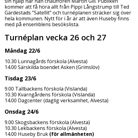
sin hjälp har han chauffören Martin Gill. Publiken
kommer att få höra allt från Pippi Långstrump till Ted
Gärdestads ”Satellit” och turnéplanen sträcker sig över
hela kommunen. Nytt för i år är att även Huseby finns
med på ensemblens besökslista.
Turnéplan vecka 26 och 27
Måndag 22/6
10.30 Lunnagårds förskola (Alvesta)
14.00 Särskilda boendet Asken (Grimslöv)
Tisdag 23/6
9.00 Tallbackens förskola (Vislanda)
10.30 Kvarngårdens förskola (Vislanda)
14.00 Dagcenter (daglig verksamhet, Alvesta)
Onsdag 24/6
9.00 Skogsbackens förskola (Alvesta)
10.30 Lekbackens förskola (Alvesta)
14.00 Huseby Bruk
(för allmänheten)