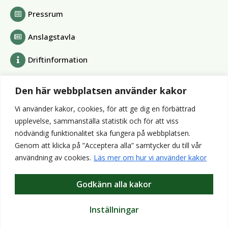
Pressrum
Anslagstavla
Driftinformation
Bolag och förbund
Den här webbplatsen använder kakor
Alvesta Renhållnings AB
Vi använder kakor, cookies, för att ge dig en förbättrad
Alvesta Energi AB
upplevelse, sammanställa statistik och för att viss
AllboHus Bostad AB
nödvändig funktionalitet ska fungera på webbplatsen.
Huseby bruk AB
Genom att klicka på ”Acceptera alla” samtycker du till vår
Värends räddningstjänst
användning av cookies.
Läs mer om hur vi använder kakor
Wexnet AB
Godkänn alla kakor
Webbplatser
Bibliotek
Inställningar
VisitAlvesta