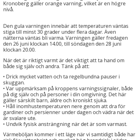
Kronoberg gäller orange varning, vilket är en högre
nivå.
Den gula varningen innebär att temperaturen väntas
stiga till minst 30 grader under flera dagar. Även
nätterna väntas bli varma. Varningen gäller fredagen
den 26 juni klockan 14.00, till söndagen den 28 juni
klockan 20.00.
När det är riktigt varmt är det viktigt att ta hand om
både sig själv och andra. Tänk på att:
• Drick mycket vatten och ta regelbundna pauser i
skuggan.
• Var uppmärksam på kroppens varningssignaler, både
på dig själv och på personer i din omgivning. Det här
gäller särskilt barn, äldre och kroniskt sjuka.
• Håll inomhustemperaturen nere genom att dra för
gardiner och persienner under dagen och vädra när det
är svalare ute.
• Undvik fysisk ansträngning när det är som varmast.
Värmeböljan kommer i ett läge när vi samtidigt både har