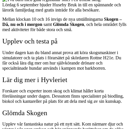
Lördag 6 september bjuder Huseby Bruk in till en spännande och
lärorik familjedag med gratis inträde för alla besökare.
Mellan klockan 10 och 16 invigs de nya utställningarna
Skogen –
Då, nu och i morgon
samt
Glömda Skogen
, och hela området fylls
med aktiviteter för både stora och små.
Upplev och testa på
Under dagen kan du bland annat prova att köra skogsmaskiner i
simulatorer och ta plats i förarsätet på skördaren Rottne H21e. Du
får också lära dig mer om hur självkörande drönare och
specialtränade hundar används i kampen mot barkborren.
Lär dig mer i Hyvleriet
Forskare och experter inom skog och klimat håller korta
föreläsningar under dagen. Dessutom finns specialister på biodling,
biokol och kantareller på plats för att dela med sig av sin kunskap.
Glömda Skogen
Upplev vår fantastiska natur på ett nytt sätt. Kom närmare djur och