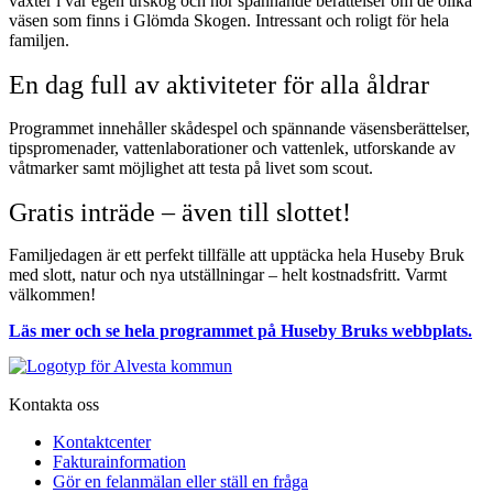
växter i vår egen urskog och hör spännande berättelser om de olika
väsen som finns i Glömda Skogen. Intressant och roligt för hela
familjen.
En dag full av aktiviteter för alla åldrar
Programmet innehåller skådespel och spännande väsensberättelser,
tipspromenader, vattenlaborationer och vattenlek, utforskande av
våtmarker samt möjlighet att testa på livet som scout.
Gratis inträde – även till slottet!
Familjedagen är ett perfekt tillfälle att upptäcka hela Huseby Bruk
med slott, natur och nya utställningar – helt kostnadsfritt. Varmt
välkommen!
Läs mer och se hela programmet på Huseby Bruks webbplats.
Kontakta oss
Kontaktcenter
Fakturainformation
Gör en felanmälan eller ställ en fråga