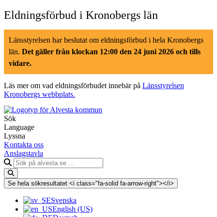
Hoppa
Eldningsförbud i Kronobergs län
till
innehåll
Länsstyrelsen har beslutat om eldningsförbud i hela Kronobergs
län.
Det gäller från klockan 12:00 den 24 juni 2026 och tills
vidare.
Läs mer om vad eldningsförbudet innebär på
Länsstyrelsen
Kronobergs webbplats.
Sök
Language
Lyssna
Kontakta oss
Anslagstavla
Sök
på
alvesta.se
Se hela sökresultatet <i class="fa-solid fa-arrow-right"></i>
Svenska
English (US)