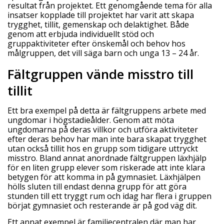
resultat från projektet. Ett genomgående tema för alla
insatser kopplade till projektet har varit att skapa
trygghet, tillit, gemenskap och delaktighet. Både
genom att erbjuda individuellt stöd och
gruppaktiviteter efter önskemål och behov hos
målgruppen, det vill säga barn och unga 13 – 24 år.
Fältgruppen vände misstro till
tillit
Ett bra exempel på detta är fältgruppens arbete med
ungdomar i högstadieålder. Genom att möta
ungdomarna på deras villkor och utföra aktiviteter
efter deras behov har man inte bara skapat trygghet
utan också tillit hos en grupp som tidigare uttryckt
misstro. Bland annat anordnade fältgruppen läxhjälp
för en liten grupp elever som riskerade att inte klara
betygen för att komma in på gymnasiet. Läxhjälpen
hölls sluten till endast denna grupp för att göra
stunden till ett tryggt rum och idag har flera i gruppen
börjat gymnasiet och resterande är på god väg dit.
Ett annat exempel är familjecentralen där man har