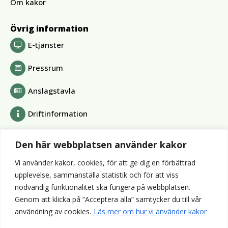
Om kakor
Övrig information
E-tjänster
Pressrum
Anslagstavla
Driftinformation
Bolag och förbund
Den här webbplatsen använder kakor
Alvesta Renhållnings AB
Vi använder kakor, cookies, för att ge dig en förbättrad
Alvesta Energi AB
upplevelse, sammanställa statistik och för att viss
AllboHus Bostad AB
nödvändig funktionalitet ska fungera på webbplatsen.
Huseby bruk AB
Genom att klicka på ”Acceptera alla” samtycker du till vår
Värends räddningstjänst
användning av cookies.
Läs mer om hur vi använder kakor
Wexnet AB